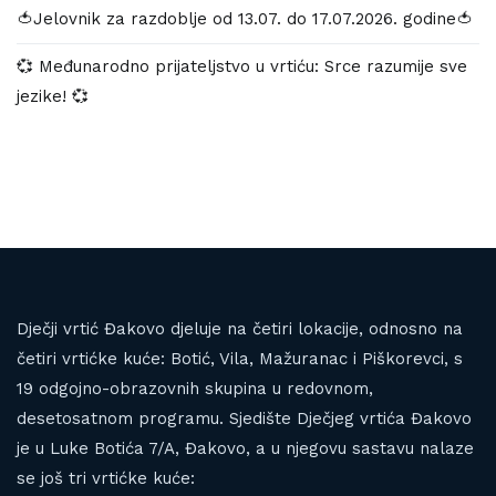
🍅Jelovnik za razdoblje od 13.07. do 17.07.2026. godine🍅
💞 Međunarodno prijateljstvo u vrtiću: Srce razumije sve
jezike! 💞
Dječji vrtić Đakovo djeluje na četiri lokacije, odnosno na
četiri vrtićke kuće: Botić, Vila, Mažuranac i Piškorevci, s
19 odgojno-obrazovnih skupina u redovnom,
desetosatnom programu. Sjedište Dječjeg vrtića Đakovo
je u Luke Botića 7/A, Đakovo, a u njegovu sastavu nalaze
se još tri vrtićke kuće: