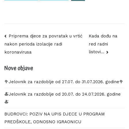
Navigacija
Priprema djece za povratak u vrtić
Kada dođu na
red radni
nakon perioda izolacije radi
objava
listovi…
koronavirusa
Nove objave
🥦Jelovnik za razdoblje od 27.07. do 31.07.2026. godine🥦
🍝Jelovnik za razdoblje od 20.07. do 24.07.2026. godine
🍝
BUDROVCI: POZIV NA UPIS DJECE U PROGRAM
PREDŠKOLE, ODNOSNO IGRAONICU