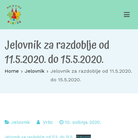
Skip
to
content
Dječji vrtić Đakovo
Za sretno djetinjstvo
Jelovnik za razdoblje od
11.5.2020. do 15.5.2020.
Home
Jelovnik
Jelovnik za razdoblje od 11.5.2020.
do 15.5.2020.
Jelovnik
Vrtic
10. svibnja 2020.
Jelovnik za razdoblje od 11.5. do 15.5.
Preuzmi