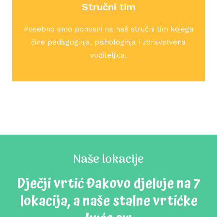
Stručni tim
Posebno smo ponosni na naš stručni tim kojega
čine pedagoginja, psihologinja i zdravstvena
voditeljica.
Naše lokacije
Dječji vrtić Đakovo djeluje na 7
lokacija, a naše stalne vrtićke