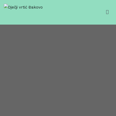
Dječji vrtić Đakovo
Za sretno djetinjstvo