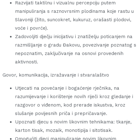
Razvijati taktilnu i vizualnu percepciju putem
manipuliranja s raznovrsnim plodinama koje rastu u
Slavoniji (žito, suncokret, kukuruz, orašasti plodovi,
voće i povrće).
Zadovoljiti dječju inicijativu i znatiželju poticanjem na
razmišljanje o gradu Đakovu, povezivanje poznatog s
nepoznatim, zaključivanje na osnovi provedenih
aktivnosti.
Govor, komunikacija, izražavanje i stvaralaštvo
Utjecati na povećanje i bogaćenje rječnika, na
razumijevanje i korištenje novih riječi kroz gledanje i
razgovor o viđenom, kod prerade iskustva, kroz
slušanje povijesnih priča i prepričavanje.
Upoznati djecu s novim likovnim tehnikama: tkanje,
karton tisak, mozaik, monotipija i sitotisak.
Omogućiti djeci manipuliranje novim likovnim