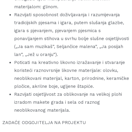
materijalom: glinom.
Razvijati sposobnost doživljavanja i razumijevanja
tradicijskih pjesama i igara, putem slušanja glazbe,
igara s pjevanjem, pjevanjem pjesmica s
ponavljanjem stihova u svrhu bolje slušne osjetljivosti
(„Ja sam muzikaš“, Seljančice malena“, „Ja posijah
lan“, „Jež u oranju“).
Poticati na kreativno likovno izražavanje i stvaranje
koristeći raznovrsnije likovne materijale: olovku,
neoblikovani materijal, karton, prirodnine, keramičke
pločice, akrilne boje, ugljene štapiće.
Razvijati osjetljivost za oblikovanje na velikoj plohi
izradom makete grada i sela od raznog
neoblikovanog materijala.
ZADAĆE ODGOJITELJA NA PROJEKTU