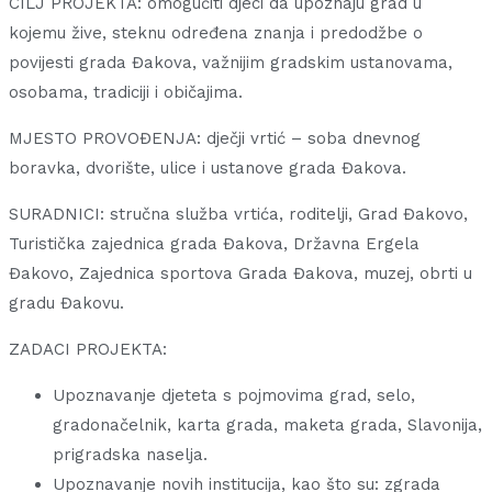
CILJ PROJEKTA:
omogućiti djeci da upoznaju grad u
kojemu žive, steknu određena znanja i predodžbe o
povijesti grada Đakova, važnijim gradskim ustanovama,
osobama, tradiciji i običajima.
MJESTO PROVOĐENJA: dječji vrtić – soba dnevnog
boravka, dvorište, ulice i ustanove grada Đakova.
SURADNICI: stručna služba vrtića, roditelji, Grad Đakovo,
Turistička zajednica grada Đakova, Državna Ergela
Đakovo, Zajednica sportova Grada Đakova, muzej, obrti u
gradu Đakovu.
ZADACI PROJEKTA:
Upoznavanje djeteta s pojmovima grad, selo,
gradonačelnik, karta grada, maketa grada, Slavonija,
prigradska naselja.
Upoznavanje novih institucija, kao što su: zgrada