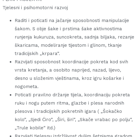
Tjelesni i psihomotorni razvoj
Raditi i poticati na jačanje sposobnosti manipulacije
šakom. S obje šake i prstima šake aktivnostima
runjenja kukuruza, suncokreta, sadnja biljaka, rezanje
škaricama, modeliranje tijestom i glinom, tkanje
tradicijskih „krpara“.
Razvijati sposobnost koordinacije pokreta kod svih
vrsta kretanja, a osobito naprijed, nazad, lijevo,
desno u složenim vještinama, kroz igru košarke i
nogometa.
Poticati pravilno držanje tijela, koordinaciju pokreta
ruku i nogu putem ritma, glazbe i plesa narodnih
plesova i tradicijskih pokretnih igara ( „Šokačko
kolo“, „Sjedi Ćiro“, „Širi, širi“, „Skače vrabac po polju“,
„Trule kobile“ itd.)
Razvijati tjelesnu izdržljivost duljim šetnjama gradom