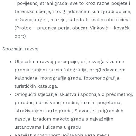
i povijesnoj strani grada, sve to kroz razne posjete i
terensko učenje, i to: gradonačelniku i zgradi općine,
državnoj ergeli, muzeju, katedrali, malim obrtnicima
(Protex – praonica perja, obućar, Vinković – kovački
obrt)
Spoznajni razvoj
Utjecati na razvoj percepcije, prije svega vizualne
promatranjem raznih fotografija, pregledavanjem
kalendara, monografija grada, fotomonografija,
turističkih kataloga.
Omogućiti stjecanje iskustva i spoznaja o predmetnoj,
prirodnoj i društvenoj sredini, raznim posjetama,
istraživanjem karte grada, Slavonije i prigradskih
naselja, izradom makete grada s najvažnijim
ustanovama i ulicama u gradu
Razvijati sposobnost uočavanja veza među