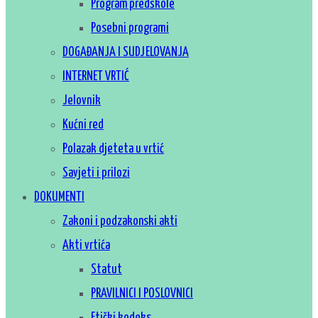
Program predškole
Posebni programi
DOGAĐANJA I SUDJELOVANJA
INTERNET VRTIĆ
Jelovnik
Kućni red
Polazak djeteta u vrtić
Savjeti i prilozi
DOKUMENTI
Zakoni i podzakonski akti
Akti vrtića
Statut
PRAVILNICI I POSLOVNICI