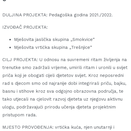
DULJINA PROJEKTA: Pedagoška godina 2021./2022.
IZVOĐAČ PROJEKTA:
Mješovita jaslička skupina „Smokvice“
Mješovita vrtićka skupina „Trešnjice“
CILJ PROJEKTA:
U odnosu na suvremeni ritam življenja na
trenutke smo zadržali vrijeme, umirili ritam i uronili u svijet
priča koji je obogati cijeli djetetov svijet. Kroz neposredni
rad s djecom smo od najranije dobi integrirali priču, bajku,
basnu i stihove kroz sva odgojno obrazovna područja, te
tako utjecali na cjelovit razvoj djeteta uz njegovu aktivnu
ulogu, podržavajući prirodu učenja djeteta projektnim
pristupom rada.
MJESTO PROVOĐENJA: vrtićka kuća, njen unutarnji i