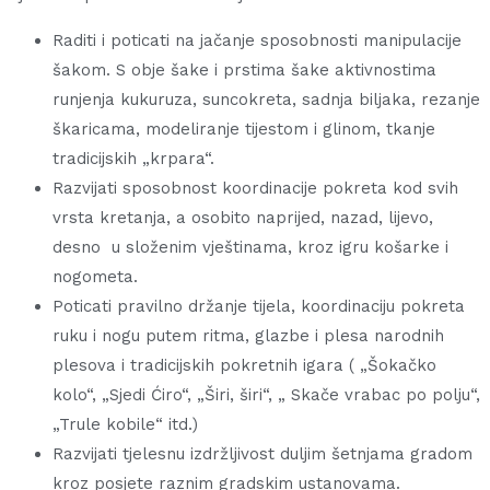
Raditi i poticati na jačanje sposobnosti manipulacije
šakom. S obje šake i prstima šake aktivnostima
runjenja kukuruza, suncokreta, sadnja biljaka, rezanje
škaricama, modeliranje tijestom i glinom, tkanje
tradicijskih „krpara“.
Razvijati sposobnost koordinacije pokreta kod svih
vrsta kretanja, a osobito naprijed, nazad, lijevo,
desno u složenim vještinama, kroz igru košarke i
nogometa.
Poticati pravilno držanje tijela, koordinaciju pokreta
ruku i nogu putem ritma, glazbe i plesa narodnih
plesova i tradicijskih pokretnih igara ( „Šokačko
kolo“, „Sjedi Ćiro“, „Širi, širi“, „ Skače vrabac po polju“,
„Trule kobile“ itd.)
Razvijati tjelesnu izdržljivost duljim šetnjama gradom
kroz posjete raznim gradskim ustanovama.