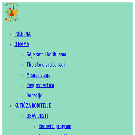
Skip
to
content
Za sretno djetinjstvo
POČETNA
Dječji vrtić Đakovo
O NAMA
Gdje smo i koliki smo
Tko što u vrtiću radi
Misija i vizija
Povijest vrtića
Donacije
KUTIĆ ZA RODITELJE
OBAVIJESTI
Redoviti program