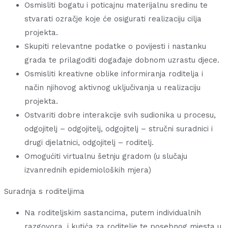
Osmisliti bogatu i poticajnu materijalnu sredinu te
stvarati ozračje koje će osigurati realizaciju cilja
projekta.
Skupiti relevantne podatke o povijesti i nastanku
grada te prilagoditi događaje dobnom uzrastu djece.
Osmisliti kreativne oblike informiranja roditelja i
način njihovog aktivnog uključivanja u realizaciju
projekta.
Ostvariti dobre interakcije svih sudionika u procesu,
odgojitelj – odgojitelj, odgojitelj – stručni suradnici i
drugi djelatnici, odgojitelj – roditelj.
Omogućiti virtualnu šetnju gradom (u slučaju
izvanrednih epidemioloških mjera)
Suradnja s roditeljima
Na roditeljskim sastancima, putem individualnih
razgovora, i kutića za roditelje te posebnog mjesta u