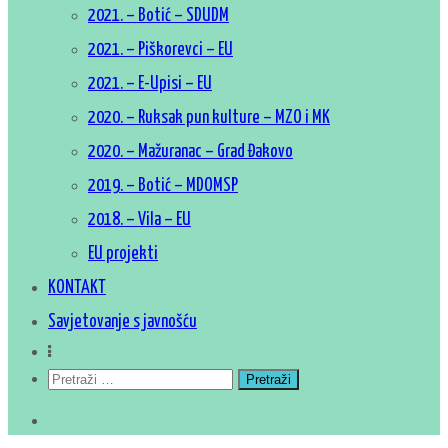
2021. – Botić – SDUDM
2021. – Piškorevci – EU
2021. – E-Upisi – EU
2020. – Ruksak pun kulture – MZO i MK
2020. – Mažuranac – Grad Đakovo
2019. – Botić – MDOMSP
2018. – Vila – EU
EU projekti
KONTAKT
Savjetovanje s javnošću
Pretraži: