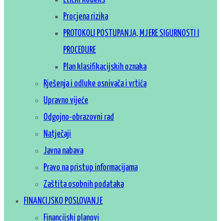
Etički kodeks
Procjena rizika
PROTOKOLI POSTUPANJA, MJERE SIGURNOSTI I
PROCEDURE
Plan klasifikacijskih oznaka
Rješenja i odluke osnivača i vrtića
Upravno vijeće
Odgojno-obrazovni rad
Natječaji
Javna nabava
Pravo na pristup informacijama
Zaštita osobnih podataka
FINANCIJSKO POSLOVANJE
Financijski planovi