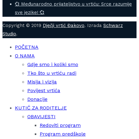
💞 Međunarodno prijateljstvo u vrtiću: Srce razumije
sve jezike! 💞
Copyright © 2019
Dječji vrtić Đakovo
. Izrada
Schwarz
Studio
.
POČETNA
O NAMA
Gdje smo i koliki smo
Tko što u vrtiću radi
Misija i vizija
Povijest vrtića
Donacije
KUTIĆ ZA RODITELJE
OBAVIJESTI
Redoviti program
Program predškole