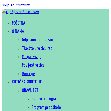
Skip to content
Za sretno djetinjstvo
POČETNA
Dječji vrtić Đakovo
O NAMA
Gdje smo i koliki smo
Tko što u vrtiću radi
Misija i vizija
Povijest vrtića
Donacije
KUTIĆ ZA RODITELJE
OBAVIJESTI
Redoviti program
Program predškole