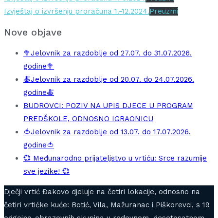
Izvještaj o izvršenju proračuna 1.-12.2024.
Preuzmi
Nove objave
🥦Jelovnik za razdoblje od 27.07. do 31.07.2026.
godine🥦
🍝Jelovnik za razdoblje od 20.07. do 24.07.2026.
godine🍝
BUDROVCI: POZIV NA UPIS DJECE U PROGRAM
PREDŠKOLE, ODNOSNO IGRAONICU
🍅Jelovnik za razdoblje od 13.07. do 17.07.2026.
godine🍅
💞 Međunarodno prijateljstvo u vrtiću: Srce razumije
sve jezike! 💞
Dječji vrtić Đakovo djeluje na četiri lokacije, odnosno na
četiri vrtićke kuće: Botić, Vila, Mažuranac i Piškorevci, s 19
odgojno-obrazovnih skupina u redovnom, desetosatnom