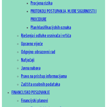
Procjena rizika
PROTOKOLI POSTUPANJA, MJERE SIGURNOSTI I
PROCEDURE
Plan klasifikacijskih oznaka
Rješenja i odluke osnivača i vrtića
Upravno vijeće
Odgojno-obrazovni rad
Natječaji
Javna nabava
Pravo na pristup informacijama
Zaštita osobnih podataka
FINANCIJSKO POSLOVANJE
Financijski planovi