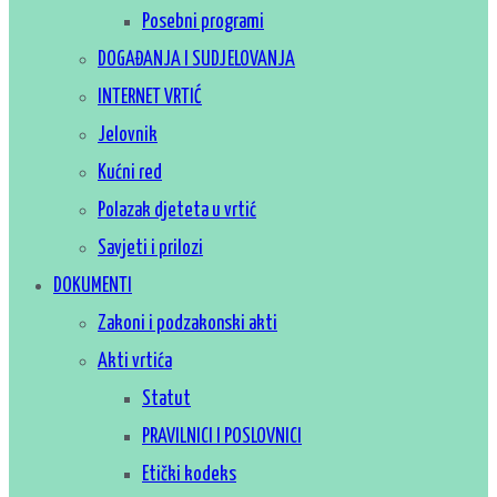
Posebni programi
DOGAĐANJA I SUDJELOVANJA
INTERNET VRTIĆ
Jelovnik
Kućni red
Polazak djeteta u vrtić
Savjeti i prilozi
DOKUMENTI
Zakoni i podzakonski akti
Akti vrtića
Statut
PRAVILNICI I POSLOVNICI
Etički kodeks