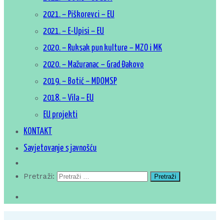
2021. – Piškorevci – EU
2021. – E-Upisi – EU
2020. – Ruksak pun kulture – MZO i MK
2020. – Mažuranac – Grad Đakovo
2019. – Botić – MDOMSP
2018. – Vila – EU
EU projekti
KONTAKT
Savjetovanje s javnošću
Pretraži: