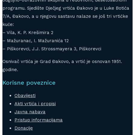
programu. Sjedište Dječjeg vrtića Đakovo je u Luke Botića
7/A, Đakovo, a u njegovu sastavu nalaze se još tri vrtićke
kuće:
– Vila, K. P. Krešimira 2
– Mažuranac, I. Mažuranića 12
– Piškorevci, J.J. Strossmayera 3, Piškorevci
Osnivač vrtića je Grad Đakovo, a vrtić je osnovan 1951.
godine.
Korisne poveznice
Obavijesti
Akti vrtića i propisi
Javna nabava
Pristup informacijama
Donacije