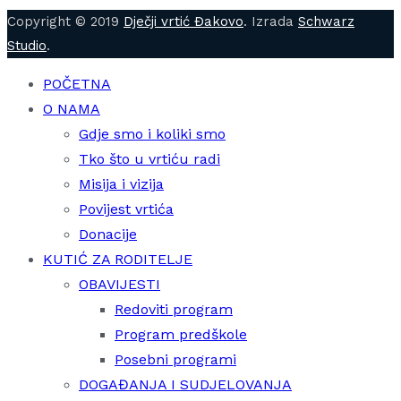
Copyright © 2019
Dječji vrtić Đakovo
. Izrada
Schwarz
Studio
.
POČETNA
O NAMA
Gdje smo i koliki smo
Tko što u vrtiću radi
Misija i vizija
Povijest vrtića
Donacije
KUTIĆ ZA RODITELJE
OBAVIJESTI
Redoviti program
Program predškole
Posebni programi
DOGAĐANJA I SUDJELOVANJA