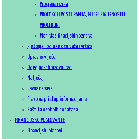
Procjena rizika
PROTOKOLI POSTUPANJA, MJERE SIGURNOSTI I
PROCEDURE
Plan klasifikacijskih oznaka
Rješenja i odluke osnivača i vrtića
Upravno vijeće
Odgojno-obrazovni rad
Natječaji
Javna nabava
Pravo na pristup informacijama
Zaštita osobnih podataka
FINANCIJSKO POSLOVANJE
Financijski planovi