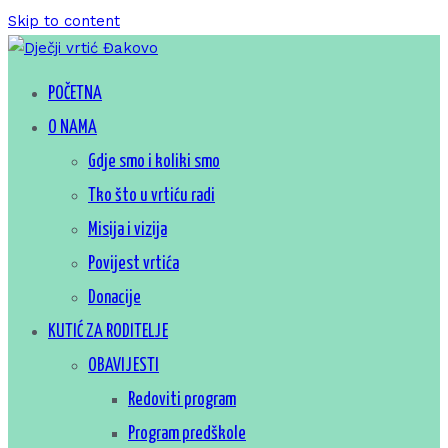
Skip to content
Za sretno djetinjstvo
POČETNA
Dječji vrtić Đakovo
O NAMA
Gdje smo i koliki smo
Tko što u vrtiću radi
Misija i vizija
Povijest vrtića
Donacije
KUTIĆ ZA RODITELJE
OBAVIJESTI
Redoviti program
Program predškole