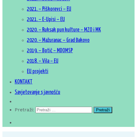
2021. – Piškorevci – EU
2021. – E-Upisi – EU
2020. – Ruksak pun kulture – MZO i MK
2020. – Mažuranac – Grad Đakovo
2019. – Botić – MDOMSP
2018. – Vila – EU
EU projekti
KONTAKT
Savjetovanje s javnošću
Pretraži: