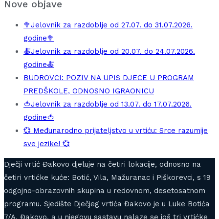
Nove objave
🥦Jelovnik za razdoblje od 27.07. do 31.07.2026.
godine🥦
🍝Jelovnik za razdoblje od 20.07. do 24.07.2026.
godine🍝
BUDROVCI: POZIV NA UPIS DJECE U PROGRAM
PREDŠKOLE, ODNOSNO IGRAONICU
🍅Jelovnik za razdoblje od 13.07. do 17.07.2026.
godine🍅
💞 Međunarodno prijateljstvo u vrtiću: Srce razumije
sve jezike! 💞
Dječji vrtić Đakovo djeluje na četiri lokacije, odnosno na
četiri vrtićke kuće: Botić, Vila, Mažuranac i Piškorevci, s 19
odgojno-obrazovnih skupina u redovnom, desetosatnom
programu. Sjedište Dječjeg vrtića Đakovo je u Luke Botića
7/A, Đakovo, a u njegovu sastavu nalaze se još tri vrtićke