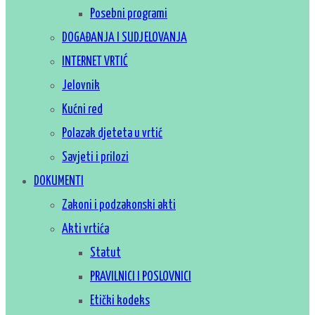
Posebni programi
DOGAĐANJA I SUDJELOVANJA
INTERNET VRTIĆ
Jelovnik
Kućni red
Polazak djeteta u vrtić
Savjeti i prilozi
DOKUMENTI
Zakoni i podzakonski akti
Akti vrtića
Statut
PRAVILNICI I POSLOVNICI
Etički kodeks