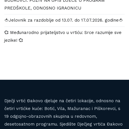
BUDROVCI: POZIV NA UPIS DJECE U PROGRAM
PREDŠKOLE, ODNOSNO IGRAONICU
🍅Jelovnik za razdoblje od 13.07. do 17.07.2026. godine🍅
💞 Međunarodno prijateljstvo u vrtiću: Srce razumije sve
jezike! 💞
Dječji vrtić Đakovo djeluje na četiri lokacije, odnosno na
četiri vrtićke kuće: Botić, Vila, Mažuranac i Piškorevci, s
19 odgojno-obrazovnih skupina u redovnom,
desetosatnom programu. Sjedište Dječjeg vrtića Đakovo