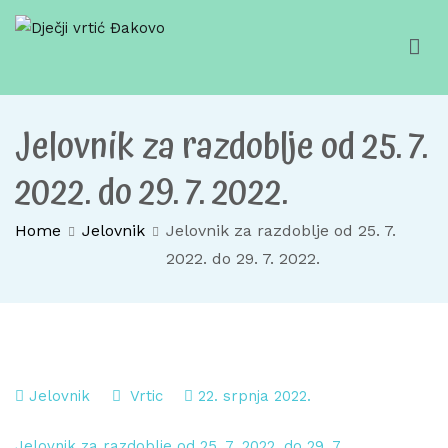
Skip
to
content
Dječji vrtić Đakovo
Za sretno djetinjstvo
Jelovnik za razdoblje od 25. 7.
2022. do 29. 7. 2022.
Home
Jelovnik
Jelovnik za razdoblje od 25. 7.
2022. do 29. 7. 2022.
Jelovnik
Vrtic
22. srpnja 2022.
Jelovnik za razdoblje od 25. 7. 2022. do 29. 7.