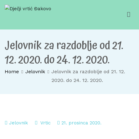
Skip
to
content
Dječji vrtić Đakovo
Za sretno djetinjstvo
Jelovnik za razdoblje od 21.
12. 2020. do 24. 12. 2020.
Home
Jelovnik
Jelovnik za razdoblje od 21. 12.
2020. do 24. 12. 2020.
Jelovnik
Vrtic
21. prosinca 2020.