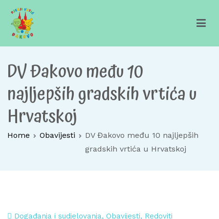
Skip
to
content
Dječji vrtić Đakovo
Za sretno djetinjstvo
DV Đakovo među 10
najljepših gradskih vrtića u
Hrvatskoj
Home
Obavijesti
DV Đakovo među 10 najljepših
gradskih vrtića u Hrvatskoj
Događanja i sudjelovanja
,
Obavijesti
,
Redoviti