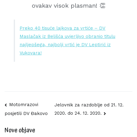
ovakav visok plasman! 👏
Preko 40 tisuće lajkova za vrtiće – DV
Maslačak iz Belišća uvjerljivo obranio titulu
najljepšega, najbolji vrtić je DV Leptirić iz
Vukovara!
Navigacija
Motomrazovi
Jelovnik za razdoblje od 21. 12.
2020. do 24. 12. 2020.
posjetili DV Đakovo
objava
Nove objave