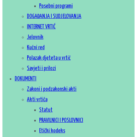
Posebni programi
DOGAĐANJA I SUDJELOVANJA
INTERNET VRTIĆ
Jelovnik
Kućni red
Polazak djeteta u vrtić
Savjeti i prilozi
DOKUMENTI
Zakoni i podzakonski akti
Akti vrtića
Statut
PRAVILNICI I POSLOVNICI
Etički kodeks