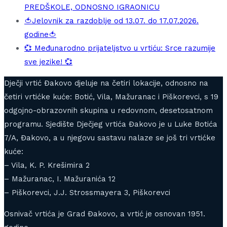
PREDŠKOLE, ODNOSNO IGRAONICU
🍅Jelovnik za razdoblje od 13.07. do 17.07.2026.
godine🍅
💞 Međunarodno prijateljstvo u vrtiću: Srce razumije
sve jezike! 💞
Dječji vrtić Đakovo djeluje na četiri lokacije, odnosno na
četiri vrtićke kuće: Botić, Vila, Mažuranac i Piškorevci, s 19
odgojno-obrazovnih skupina u redovnom, desetosatnom
programu. Sjedište Dječjeg vrtića Đakovo je u Luke Botića
7/A, Đakovo, a u njegovu sastavu nalaze se još tri vrtićke
kuće:
– Vila, K. P. Krešimira 2
– Mažuranac, I. Mažuranića 12
– Piškorevci, J.J. Strossmayera 3, Piškorevci
Osnivač vrtića je Grad Đakovo, a vrtić je osnovan 1951.