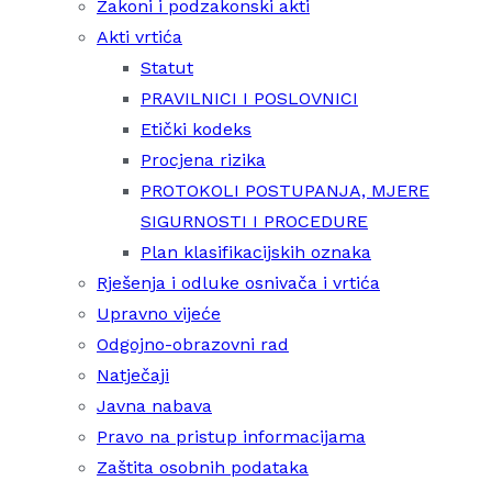
Zakoni i podzakonski akti
Akti vrtića
Statut
PRAVILNICI I POSLOVNICI
Etički kodeks
Procjena rizika
PROTOKOLI POSTUPANJA, MJERE
SIGURNOSTI I PROCEDURE
Plan klasifikacijskih oznaka
Rješenja i odluke osnivača i vrtića
Upravno vijeće
Odgojno-obrazovni rad
Natječaji
Javna nabava
Pravo na pristup informacijama
Zaštita osobnih podataka