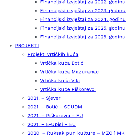
Financijski izvještaj za 2022. godinu
Financijski izvještaj za 2023. godinu
Financijski izvještaj za 2024. godinu
Financijski izvještaj za 2025. godinu
Financijski izvještaj za 2026. godinu
PROJEKTI
Projekti vrtićkih kuća
Vrtićka kuća Botić
Vrtićka kuća Mažuranac
Vrtićka kuća Vila
Vrtićka kuće Piškorevci
2021. – Sjever
2021. – Botić – SDUDM
2021. – Piškorevci – EU
2021. – E-Upisi – EU
2020. – Ruksak pun kulture – MZO i MK