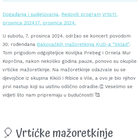
Događanja i sudjelovanja
,
Redoviti program
Vrtic
11.
prosinca 2024.
17. prosinca 2024.
U subotu, 7. prosinca 2024. održao se koncert povodom
30. rođendana
Đakovačkih mažoretkinja KUD-a “Sklad”
.
Tom prigodom odgojiteljice Koviljka Prebeg i Ornela Mur
Koprčina, nakon nekoliko godina pauze, ponovo su okupile
vrtićke mažoretkinje. Na mažoretkinje odazvale su se
djevojčice iz skupina Kikići i Ribice s Vile, a ovo je bio njihov
prvi nastup koji su uistinu odlično odradile.👏 Veselimo se
vidjeti što nam pripremaju u budućnosti! 🥰
🎈 Vrtićke mažoretkinje