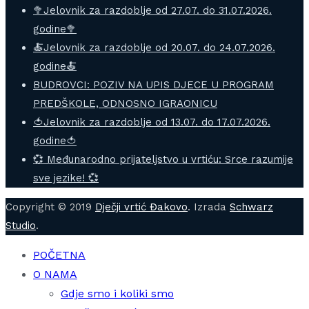
🥦Jelovnik za razdoblje od 27.07. do 31.07.2026.
godine🥦
🍝Jelovnik za razdoblje od 20.07. do 24.07.2026.
godine🍝
BUDROVCI: POZIV NA UPIS DJECE U PROGRAM
PREDŠKOLE, ODNOSNO IGRAONICU
🍅Jelovnik za razdoblje od 13.07. do 17.07.2026.
godine🍅
💞 Međunarodno prijateljstvo u vrtiću: Srce razumije
sve jezike! 💞
Copyright © 2019
Dječji vrtić Đakovo
. Izrada
Schwarz
Studio
.
POČETNA
O NAMA
Gdje smo i koliki smo