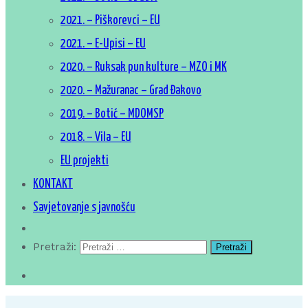
2021. – Piškorevci – EU
2021. – E-Upisi – EU
2020. – Ruksak pun kulture – MZO i MK
2020. – Mažuranac – Grad Đakovo
2019. – Botić – MDOMSP
2018. – Vila – EU
EU projekti
KONTAKT
Savjetovanje s javnošću
Pretraži: