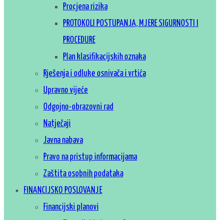
Procjena rizika
PROTOKOLI POSTUPANJA, MJERE SIGURNOSTI I
PROCEDURE
Plan klasifikacijskih oznaka
Rješenja i odluke osnivača i vrtića
Upravno vijeće
Odgojno-obrazovni rad
Natječaji
Javna nabava
Pravo na pristup informacijama
Zaštita osobnih podataka
FINANCIJSKO POSLOVANJE
Financijski planovi