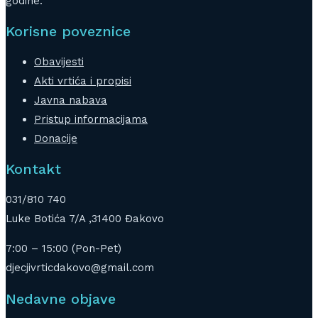
godine.
Korisne poveznice
Obavijesti
Akti vrtića i propisi
Javna nabava
Pristup informacijama
Donacije
Kontakt
031/810 740
Luke Botića 7/A ,31400 Đakovo
7:00 – 15:00 (Pon-Pet)
djecjivrticdakovo@gmail.com
Nedavne objave