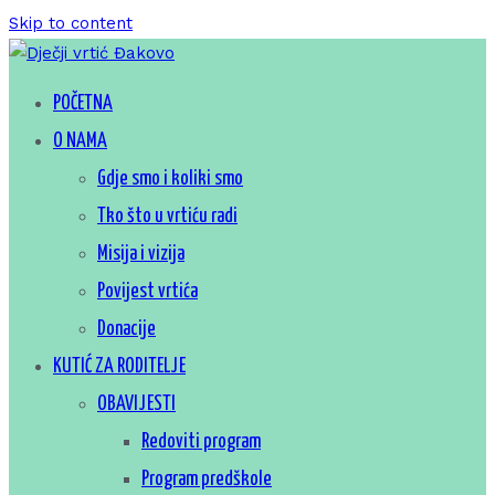
Skip to content
Za sretno djetinjstvo
POČETNA
Dječji vrtić Đakovo
O NAMA
Gdje smo i koliki smo
Tko što u vrtiću radi
Misija i vizija
Povijest vrtića
Donacije
KUTIĆ ZA RODITELJE
OBAVIJESTI
Redoviti program
Program predškole