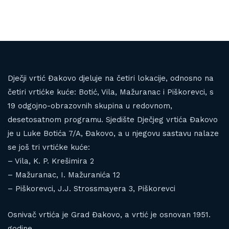
Dječji vrtić Đakovo djeluje na četiri lokacije, odnosno na
četiri vrtićke kuće: Botić, Vila, Mažuranac i Piškorevci, s
19 odgojno-obrazovnih skupina u redovnom,
desetosatnom programu. Sjedište Dječjeg vrtića Đakovo
je u Luke Botića 7/A, Đakovo, a u njegovu sastavu nalaze
se još tri vrtićke kuće:
– Vila, K. P. Krešimira 2
– Mažuranac, I. Mažuranića 12
– Piškorevci, J.J. Strossmayera 3, Piškorevci
Osnivač vrtića je Grad Đakovo, a vrtić je osnovan 1951.
godine.