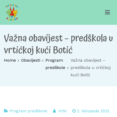
Skip
to
content
Dječji vrtić Đakovo
Za sretno djetinjstvo
Važna obavijest – predškola u
vrtićkoj kući Botić
Home
Obavijesti
Program
Važna obavijest –
predškole
predškola u vrtićkoj
kući Botić
Program predškole
Vrtic
2. listopada 2023.