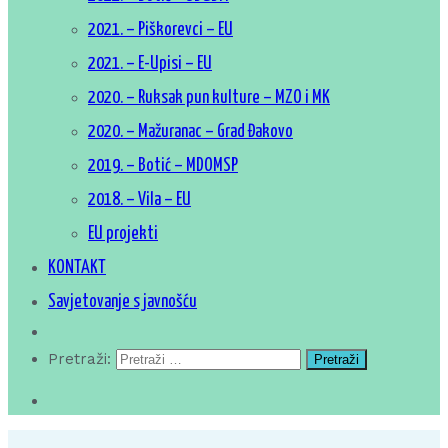
2021. – Piškorevci – EU
2021. – E-Upisi – EU
2020. – Ruksak pun kulture – MZO i MK
2020. – Mažuranac – Grad Đakovo
2019. – Botić – MDOMSP
2018. – Vila – EU
EU projekti
KONTAKT
Savjetovanje s javnošću
Pretraži: