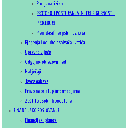
Procjena rizika
PROTOKOLI POSTUPANJA, MJERE SIGURNOSTI I
PROCEDURE
Plan klasifikacijskih oznaka
Rješenja i odluke osnivača i vrtića
Upravno vijeće
Odgojno-obrazovni rad
Natječaji
Javna nabava
Pravo na pristup informacijama
Zaštita osobnih podataka
FINANCIJSKO POSLOVANJE
Financijski planovi