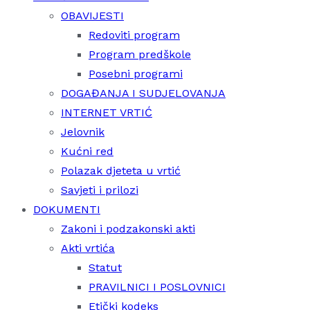
OBAVIJESTI
Redoviti program
Program predškole
Posebni programi
DOGAĐANJA I SUDJELOVANJA
INTERNET VRTIĆ
Jelovnik
Kućni red
Polazak djeteta u vrtić
Savjeti i prilozi
DOKUMENTI
Zakoni i podzakonski akti
Akti vrtića
Statut
PRAVILNICI I POSLOVNICI
Etički kodeks