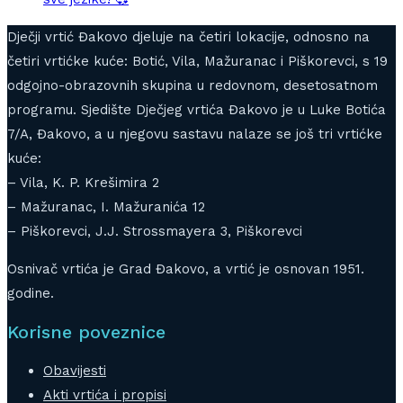
Dječji vrtić Đakovo djeluje na četiri lokacije, odnosno na
četiri vrtićke kuće: Botić, Vila, Mažuranac i Piškorevci, s 19
odgojno-obrazovnih skupina u redovnom, desetosatnom
programu. Sjedište Dječjeg vrtića Đakovo je u Luke Botića
7/A, Đakovo, a u njegovu sastavu nalaze se još tri vrtićke
kuće:
– Vila, K. P. Krešimira 2
– Mažuranac, I. Mažuranića 12
– Piškorevci, J.J. Strossmayera 3, Piškorevci
Osnivač vrtića je Grad Đakovo, a vrtić je osnovan 1951.
godine.
Korisne poveznice
Obavijesti
Akti vrtića i propisi