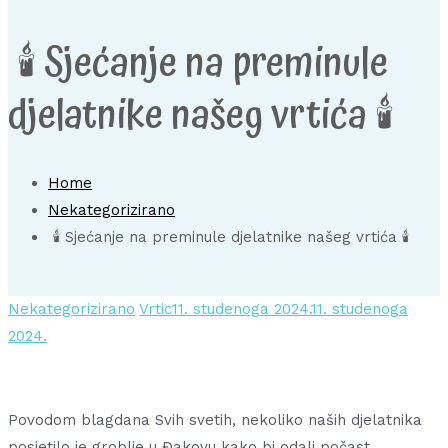
🕯️ Sjećanje na preminule
djelatnike našeg vrtića 🕯️
Home
Nekategorizirano
🕯️ Sjećanje na preminule djelatnike našeg vrtića 🕯️
Nekategorizirano
Vrtic
11. studenoga 2024.
11. studenoga
2024.
Povodom blagdana Svih svetih, nekoliko naših djelatnika
posjetilo je groblje u Đakovu kako bi odali počast