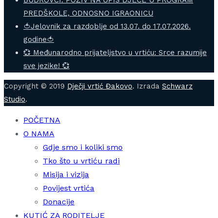
BUDROVCI: POZIV NA UPIS DJECE U PROGRAM
PREDŠKOLE, ODNOSNO IGRAONICU
🍅Jelovnik za razdoblje od 13.07. do 17.07.2026.
godine🍅
💞 Međunarodno prijateljstvo u vrtiću: Srce razumije
sve jezike! 💞
Copyright © 2019
Dječji vrtić Đakovo
. Izrada
Schwarz
Studio
.
POČETNA
O NAMA
Gdje smo i koliki smo
Tko što u vrtiću radi
Misija i vizija
Povijest vrtića
Donacije
KUTIĆ ZA RODITELJE