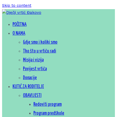
Skip to content
Za sretno djetinjstvo
POČETNA
Dječji vrtić Đakovo
O NAMA
Gdje smo i koliki smo
Tko što u vrtiću radi
Misija i vizija
Povijest vrtića
Donacije
KUTIĆ ZA RODITELJE
OBAVIJESTI
Redoviti program
Program predškole