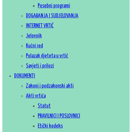
Posebni programi
DOGAĐANJA I SUDJELOVANJA
INTERNET VRTIĆ
Jelovnik
Kućni red
Polazak djeteta u vrtić
Savjeti i prilozi
DOKUMENTI
Zakoni i podzakonski akti
Akti vrtića
Statut
PRAVILNICI I POSLOVNICI
Etički kodeks