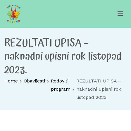
Skip
to
content
Dječji vrtić Đakovo
Za sretno djetinjstvo
REZULTATI UPISA –
naknadni upisni rok listopad
2023.
Home
Obavijesti
Redoviti
REZULTATI UPISA –
program
naknadni upisni rok
listopad 2023.