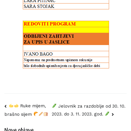
Navigacija
Ruke mijem,
Jelovnik za razdoblje od 30. 10.
2023. do 3. 11. 2023. god.
brašno sijem
objava
Nove objave