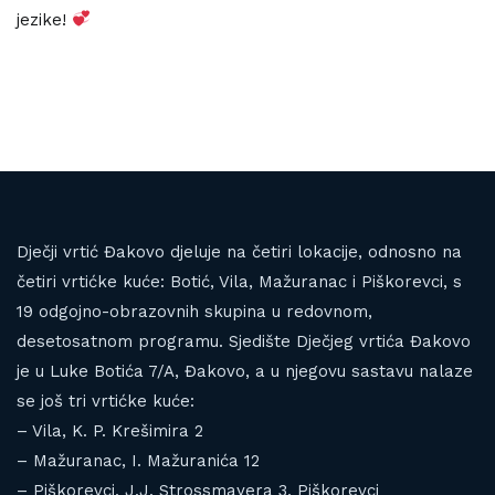
jezike!
Dječji vrtić Đakovo djeluje na četiri lokacije, odnosno na
četiri vrtićke kuće: Botić, Vila, Mažuranac i Piškorevci, s
19 odgojno-obrazovnih skupina u redovnom,
desetosatnom programu. Sjedište Dječjeg vrtića Đakovo
je u Luke Botića 7/A, Đakovo, a u njegovu sastavu nalaze
se još tri vrtićke kuće:
– Vila, K. P. Krešimira 2
– Mažuranac, I. Mažuranića 12
– Piškorevci, J.J. Strossmayera 3, Piškorevci