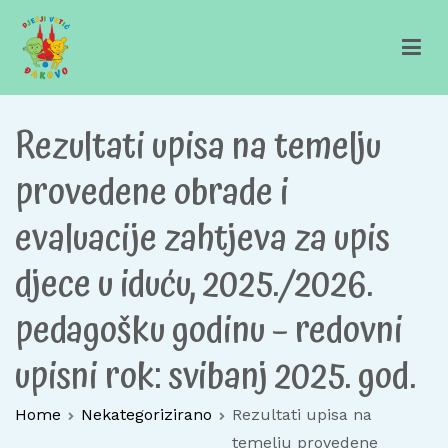
Skip
to
content
Dječji vrtić Đakovo
Za sretno djetinjstvo
Rezultati upisa na temelju
provedene obrade i
evaluacije zahtjeva za upis
djece u iduću, 2025./2026.
pedagošku godinu – redovni
upisni rok: svibanj 2025. god.
Home
Nekategorizirano
Rezultati upisa na
temelju provedene