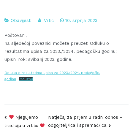
Obavijesti
Vrtic
10. srpnja 2023.
Poštovani,
na sljedećoj poveznici možete preuzeti Odluku o
rezultatima upisa za 2023./2024. pedagošku godinu;
upisni rok: svibanj 2023. godine.
Odluka o rezultatima upisa za 2023./2024. pedagošku
godinu
Preuzmi
Navigacija
Njegujemo
Natječaj za prijem u radni odnos –
odgojitelj/ica i spremač/ica
tradiciju u vrtiću
objava