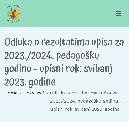
Skip
to
content
Dječji vrtić Đakovo
Za sretno djetinjstvo
Odluka o rezultatima upisa za
2023./2024. pedagošku
godinu – upisni rok: svibanj
2023. godine
Home
Obavijesti
Odluka o rezultatima upisa za
2023./2024. pedagošku godinu –
upisni rok: svibanj 2023. godine