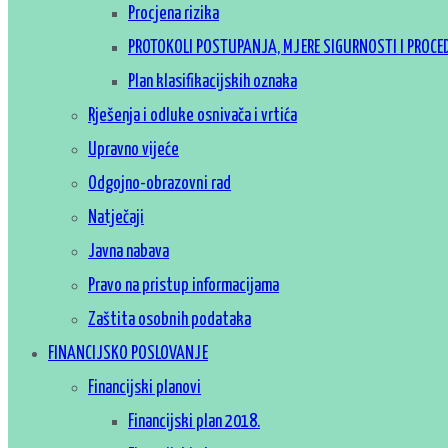
Procjena rizika
PROTOKOLI POSTUPANJA, MJERE SIGURNOSTI I PROCE
Plan klasifikacijskih oznaka
Rješenja i odluke osnivača i vrtića
Upravno vijeće
Odgojno-obrazovni rad
Natječaji
Javna nabava
Pravo na pristup informacijama
Zaštita osobnih podataka
FINANCIJSKO POSLOVANJE
Financijski planovi
Financijski plan 2018.