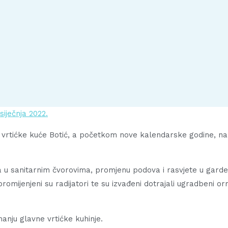
 siječnja 2022.
ja vrtićke kuće Botić, a početkom nove kalendarske godine, na
očica u sanitarnim čvorovima, promjenu podova i rasvjete u g
romijenjeni su radijatori te su izvađeni dotrajali ugradbeni or
manju glavne vrtićke kuhinje.