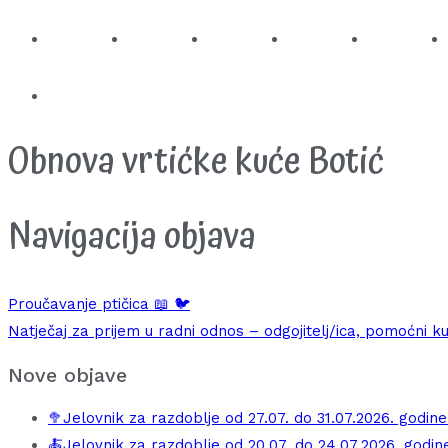
Obnova vrtićke kuće Botić
Navigacija objava
Proučavanje ptičica 📖 🐦
Natječaj za prijem u radni odnos – odgojitelj/ica, pomoćni k
Nove objave
🥦Jelovnik za razdoblje od 27.07. do 31.07.2026. godine
🍝Jelovnik za razdoblje od 20.07. do 24.07.2026. godin