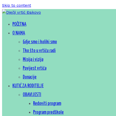
Skip to content
Za sretno djetinjstvo
POČETNA
Dječji vrtić Đakovo
O NAMA
Gdje smo i koliki smo
Tko što u vrtiću radi
Misija i vizija
Povijest vrtića
Donacije
KUTIĆ ZA RODITELJE
OBAVIJESTI
Redoviti program
Program predškole