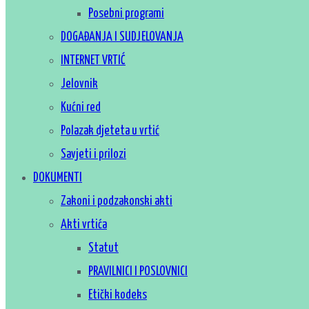
Posebni programi
DOGAĐANJA I SUDJELOVANJA
INTERNET VRTIĆ
Jelovnik
Kućni red
Polazak djeteta u vrtić
Savjeti i prilozi
DOKUMENTI
Zakoni i podzakonski akti
Akti vrtića
Statut
PRAVILNICI I POSLOVNICI
Etički kodeks