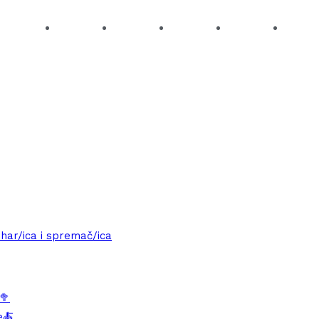
uhar/ica i spremač/ica
🥦
e🍝