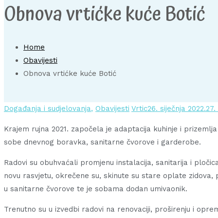
Obnova vrtićke kuće Botić
Home
Obavijesti
Obnova vrtićke kuće Botić
Događanja i sudjelovanja
,
Obavijesti
Vrtic
26. siječnja 2022.
27.
Krajem rujna 2021. započela je adaptacija kuhinje i prizeml
sobe dnevnog boravka, sanitarne čvorove i garderobe.
Radovi su obuhvaćali promjenu instalacija, sanitarija i pl
novu rasvjetu, okrečene su, skinute su stare oplate zidova, p
u sanitarne čvorove te je sobama dodan umivaonik.
Trenutno su u izvedbi radovi na renovaciji, proširenju i opre