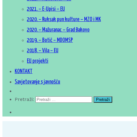
2021. – E-Upisi – EU
2020. – Ruksak pun kulture – MZO i MK
2020. – Mažuranac – Grad Đakovo
2019. – Botić – MDOMSP
2018. – Vila – EU
EU projekti
KONTAKT
Savjetovanje s javnošću
Pretraži: