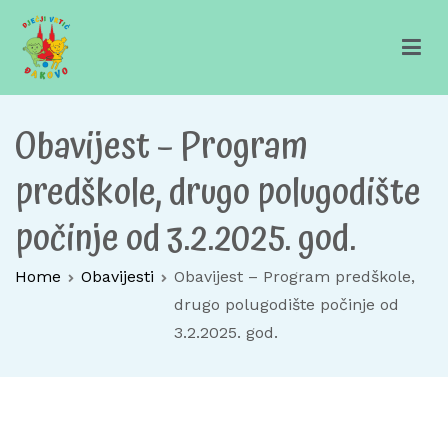
Skip
to
content
Dječji vrtić Đakovo
Za sretno djetinjstvo
Obavijest – Program
predškole, drugo polugodište
počinje od 3.2.2025. god.
Home
Obavijesti
Obavijest – Program predškole,
drugo polugodište počinje od
3.2.2025. god.