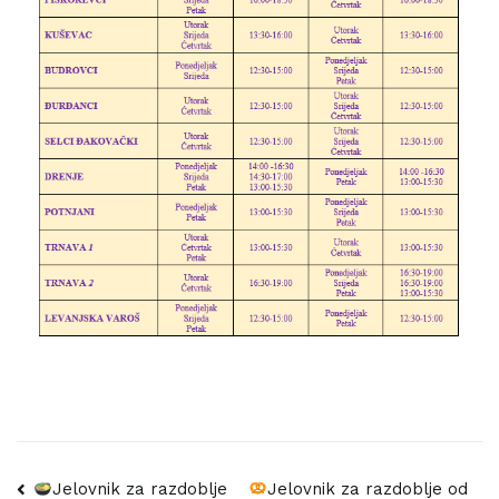
Navigacija
Jelovnik za razdoblje
Jelovnik za razdoblje od