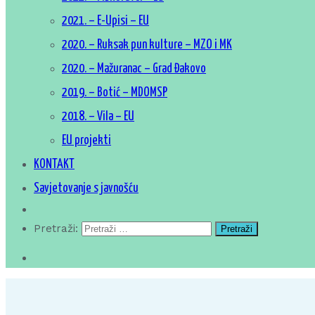
2021. – E-Upisi – EU
2020. – Ruksak pun kulture – MZO i MK
2020. – Mažuranac – Grad Đakovo
2019. – Botić – MDOMSP
2018. – Vila – EU
EU projekti
KONTAKT
Savjetovanje s javnošću
Pretraži: