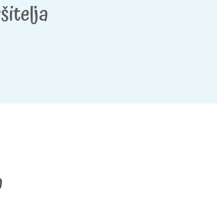
šitelja
a