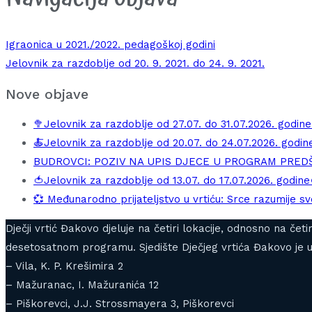
Igraonica u 2021./2022. pedagoškoj godini
Jelovnik za razdoblje od 20. 9. 2021. do 24. 9. 2021.
Nove objave
🥦Jelovnik za razdoblje od 27.07. do 31.07.2026. godine
🍝Jelovnik za razdoblje od 20.07. do 24.07.2026. godin
BUDROVCI: POZIV NA UPIS DJECE U PROGRAM PRE
🍅Jelovnik za razdoblje od 13.07. do 17.07.2026. godine
💞 Međunarodno prijateljstvo u vrtiću: Srce razumije sve
Dječji vrtić Đakovo djeluje na četiri lokacije, odnosno na če
desetosatnom programu. Sjedište Dječjeg vrtića Đakovo je u 
– Vila, K. P. Krešimira 2
– Mažuranac, I. Mažuranića 12
– Piškorevci, J.J. Strossmayera 3, Piškorevci