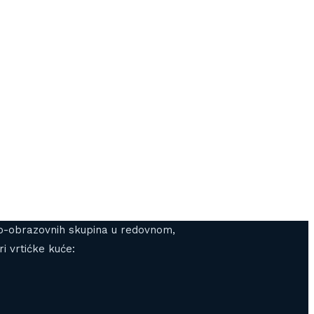
gojno-obrazovnih skupina u redovnom,
i vrtićke kuće: