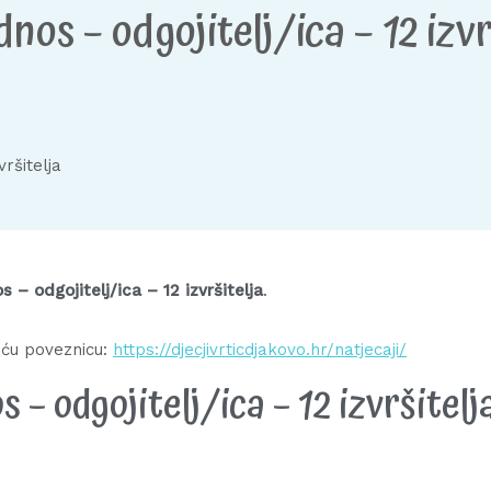
nos – odgojitelj/ica – 12 izvr
vršitelja
 – odgojitelj/ica – 12 izvršitelja
.
eću poveznicu:
https://djecjivrticdjakovo.hr/natjecaji/
 – odgojitelj/ica – 12 izvršitelj