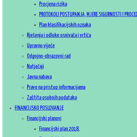
Procjena rizika
PROTOKOLI POSTUPANJA, MJERE SIGURNOSTI I PROCE
Plan klasifikacijskih oznaka
Rješenja i odluke osnivača i vrtića
Upravno vijeće
Odgojno-obrazovni rad
Natječaji
Javna nabava
Pravo na pristup informacijama
Zaštita osobnih podataka
FINANCIJSKO POSLOVANJE
Financijski planovi
Financijski plan 2018.