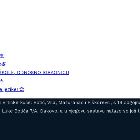
🥦
e🍝
DŠKOLE, ODNOSNO IGRAONICU
🍅
 jezike! 💞
tiri vrtićke kuće: Botić, Vila, Mažuranac i Piškorevci, s 19 od
Luke Botića 7/A, Đakovo, a u njegovu sastavu nalaze se još tr