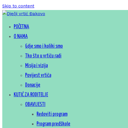
Skip to content
Za sretno djetinjstvo
POČETNA
Dječji vrtić Đakovo
O NAMA
Gdje smo i koliki smo
Tko što u vrtiću radi
Misija i vizija
Povijest vrtića
Donacije
KUTIĆ ZA RODITELJE
OBAVIJESTI
Redoviti program
Program predškole