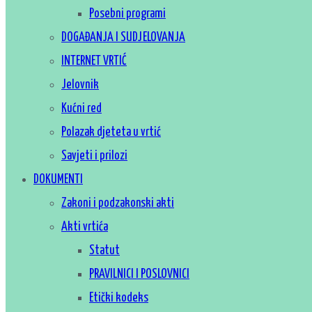
Posebni programi
DOGAĐANJA I SUDJELOVANJA
INTERNET VRTIĆ
Jelovnik
Kućni red
Polazak djeteta u vrtić
Savjeti i prilozi
DOKUMENTI
Zakoni i podzakonski akti
Akti vrtića
Statut
PRAVILNICI I POSLOVNICI
Etički kodeks