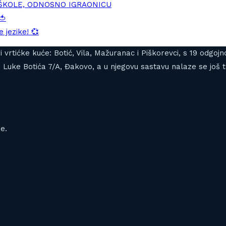
DŠKOLE, ODNOSNO IGRAONICU
🍅
 jezike! 💞
tiri vrtićke kuće: Botić, Vila, Mažuranac i Piškorevci, s 19 od
Luke Botića 7/A, Đakovo, a u njegovu sastavu nalaze se još tr
e.