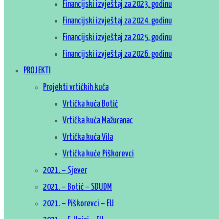
Financijski izvještaj za 2023. godinu
Financijski izvještaj za 2024. godinu
Financijski izvještaj za 2025. godinu
Financijski izvještaj za 2026. godinu
PROJEKTI
Projekti vrtićkih kuća
Vrtićka kuća Botić
Vrtićka kuća Mažuranac
Vrtićka kuća Vila
Vrtićka kuće Piškorevci
2021. – Sjever
2021. – Botić – SDUDM
2021. – Piškorevci – EU