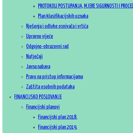
PROTOKOLI POSTUPANJA, MJERE SIGURNOSTI I PROCE
Plan klasifikacijskih oznaka
Rješenja i odluke osnivača i vrtića
Upravno vijeće
Odgojno-obrazovni rad
Natječaji
Javna nabava
Pravo na pristup informacijama
Zaštita osobnih podataka
FINANCIJSKO POSLOVANJE
Financijski planovi
Financijski plan 2018.
Financijski plan 2019.