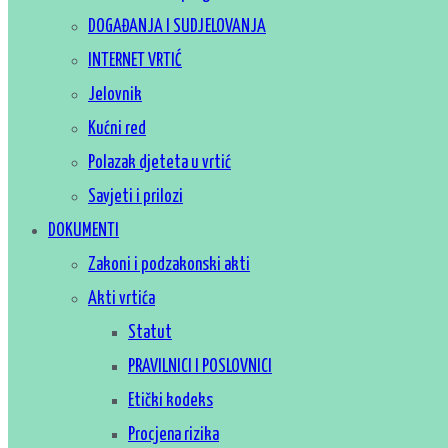
DOGAĐANJA I SUDJELOVANJA
INTERNET VRTIĆ
Jelovnik
Kućni red
Polazak djeteta u vrtić
Savjeti i prilozi
DOKUMENTI
Zakoni i podzakonski akti
Akti vrtića
Statut
PRAVILNICI I POSLOVNICI
Etički kodeks
Procjena rizika