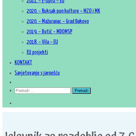
2021. – E-Upisi – EU
2020. – Ruksak pun kulture – MZO i MK
2020. – Mažuranac – Grad Đakovo
2019. – Botić – MDOMSP
2018. – Vila – EU
EU projekti
KONTAKT
Savjetovanje s javnošću
Pretraži: