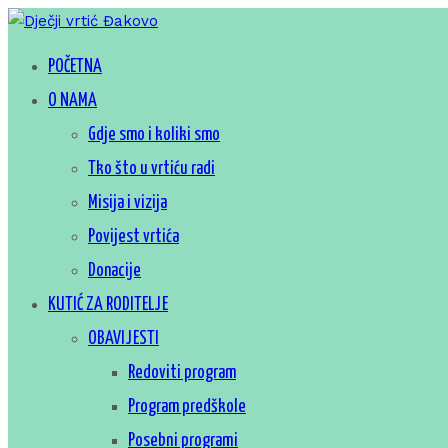
Skip
to
Za sretno djetinjstvo
POČETNA
Dječji vrtić Đakovo
content
O NAMA
Gdje smo i koliki smo
Tko što u vrtiću radi
Misija i vizija
Povijest vrtića
Donacije
KUTIĆ ZA RODITELJE
OBAVIJESTI
Redoviti program
Program predškole
Posebni programi