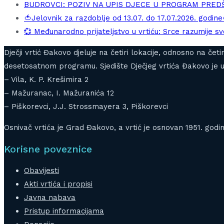
BUDROVCI: POZIV NA UPIS DJECE U PROGRAM PRE
🍅Jelovnik za razdoblje od 13.07. do 17.07.2026. godine
💞 Međunarodno prijateljstvo u vrtiću: Srce razumije sve
Dječji vrtić Đakovo djeluje na četiri lokacije, odnosno na če
desetosatnom programu. Sjedište Dječjeg vrtića Đakovo je u 
– Vila, K. P. Krešimira 2
– Mažuranac, I. Mažuranića 12
– Piškorevci, J.J. Strossmayera 3, Piškorevci
Osnivač vrtića je Grad Đakovo, a vrtić je osnovan 1951. godin
Korisne poveznice
Obavijesti
Akti vrtića i propisi
Javna nabava
Pristup informacijama