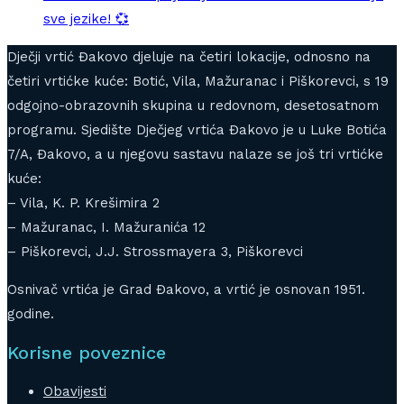
sve jezike! 💞
Dječji vrtić Đakovo djeluje na četiri lokacije, odnosno na
četiri vrtićke kuće: Botić, Vila, Mažuranac i Piškorevci, s 19
odgojno-obrazovnih skupina u redovnom, desetosatnom
programu. Sjedište Dječjeg vrtića Đakovo je u Luke Botića
7/A, Đakovo, a u njegovu sastavu nalaze se još tri vrtićke
kuće:
– Vila, K. P. Krešimira 2
– Mažuranac, I. Mažuranića 12
– Piškorevci, J.J. Strossmayera 3, Piškorevci
Osnivač vrtića je Grad Đakovo, a vrtić je osnovan 1951.
godine.
Korisne poveznice
Obavijesti