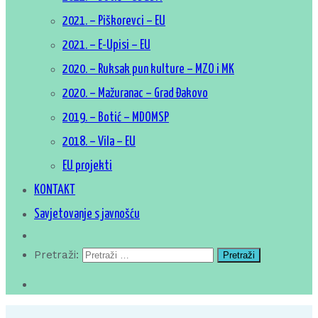
2021. – Piškorevci – EU
2021. – E-Upisi – EU
2020. – Ruksak pun kulture – MZO i MK
2020. – Mažuranac – Grad Đakovo
2019. – Botić – MDOMSP
2018. – Vila – EU
EU projekti
KONTAKT
Savjetovanje s javnošću
Pretraži: