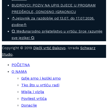
BUDROVCI: POZIV NA UPIS DJECE U PROGRAM
PREDŠKOLE, ODNOSNO IGRAONICU
🍅Jelovnik za razdoblje od 13.07. do 17.07.2026.
godine🍅
💞 Međunarodno prijateljstvo u vrtiću: Srce razumije
sve jezike! 💞
Copyright © 2019
Dječji vrtić Đakovo
. Izrada
Schwarz
Studio
.
POČETNA
O NAMA
Gdje smo i koliki smo
Tko što u vrtiću radi
Misija i vizija
Povijest vrtića
Donacije