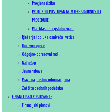
Procjena rizika
PROTOKOLI POSTUPANJA, MJERE SIGURNOSTI I
PROCEDURE
Plan klasifikacijskih oznaka
Rješenja i odluke osnivača i vrtića
Upravno vijeće
Odgojno-obrazovni rad
Natječaji
Javna nabava
Pravo na pristup informacijama
Zaštita osobnih podataka
FINANCIJSKO POSLOVANJE
Financijski planovi