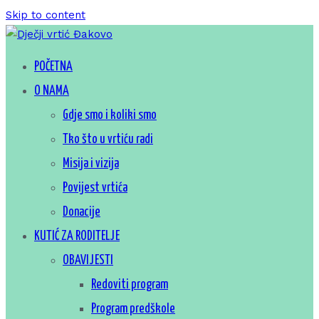
Skip to content
Za sretno djetinjstvo
POČETNA
Dječji vrtić Đakovo
O NAMA
Gdje smo i koliki smo
Tko što u vrtiću radi
Misija i vizija
Povijest vrtića
Donacije
KUTIĆ ZA RODITELJE
OBAVIJESTI
Redoviti program
Program predškole