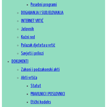
Posebni programi
DOGAĐANJA I SUDJELOVANJA
INTERNET VRTIĆ
Jelovnik
Kućni red
Polazak djeteta u vrtić
Savjeti i prilozi
DOKUMENTI
Zakoni i podzakonski akti
Akti vrtića
Statut
PRAVILNICI I POSLOVNICI
Etički kodeks