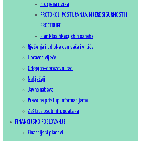
Procjena rizika
PROTOKOLI POSTUPANJA, MJERE SIGURNOSTI I
PROCEDURE
Plan klasifikacijskih oznaka
Rješenja i odluke osnivača i vrtića
Upravno vijeće
Odgojno-obrazovni rad
Natječaji
Javna nabava
Pravo na pristup informacijama
Zaštita osobnih podataka
FINANCIJSKO POSLOVANJE
Financijski planovi