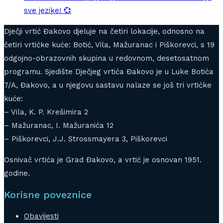
sve jezike! 💞
Dječji vrtić Đakovo djeluje na četiri lokacije, odnosno na
četiri vrtićke kuće: Botić, Vila, Mažuranac i Piškorevci, s 19
odgojno-obrazovnih skupina u redovnom, desetosatnom
programu. Sjedište Dječjeg vrtića Đakovo je u Luke Botića
7/A, Đakovo, a u njegovu sastavu nalaze se još tri vrtićke
kuće:
– Vila, K. P. Krešimira 2
– Mažuranac, I. Mažuranića 12
– Piškorevci, J.J. Strossmayera 3, Piškorevci
Osnivač vrtića je Grad Đakovo, a vrtić je osnovan 1951.
godine.
Korisne poveznice
Obavijesti