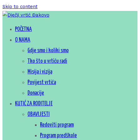
Skip to content
Za sretno djetinjstvo
POČETNA
Dječji vrtić Đakovo
O NAMA
Gdje smo i koliki smo
Tko što u vrtiću radi
Misija i vizija
Povijest vrtića
Donacije
KUTIĆ ZA RODITELJE
OBAVIJESTI
Redoviti program
Program predškole