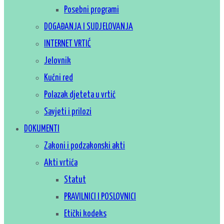
Posebni programi
DOGAĐANJA I SUDJELOVANJA
INTERNET VRTIĆ
Jelovnik
Kućni red
Polazak djeteta u vrtić
Savjeti i prilozi
DOKUMENTI
Zakoni i podzakonski akti
Akti vrtića
Statut
PRAVILNICI I POSLOVNICI
Etički kodeks