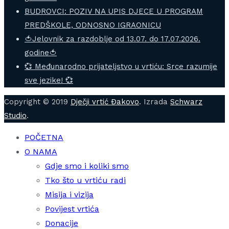
BUDROVCI: POZIV NA UPIS DJECE U PROGRAM
PREDŠKOLE, ODNOSNO IGRAONICU
🍅Jelovnik za razdoblje od 13.07. do 17.07.2026.
godine🍅
💞 Međunarodno prijateljstvo u vrtiću: Srce razumije
sve jezike! 💞
Copyright © 2019
Dječji vrtić Đakovo
. Izrada
Schwarz
Studio
.
POČETNA
O NAMA
Gdje smo i koliki smo
Tko što u vrtiću radi
Misija i vizija
Povijest vrtića
Donacije