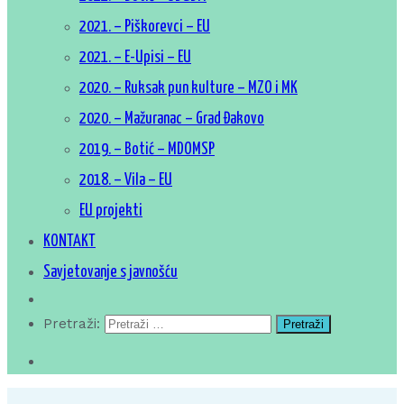
2021. – Piškorevci – EU
2021. – E-Upisi – EU
2020. – Ruksak pun kulture – MZO i MK
2020. – Mažuranac – Grad Đakovo
2019. – Botić – MDOMSP
2018. – Vila – EU
EU projekti
KONTAKT
Savjetovanje s javnošću
Pretraži: