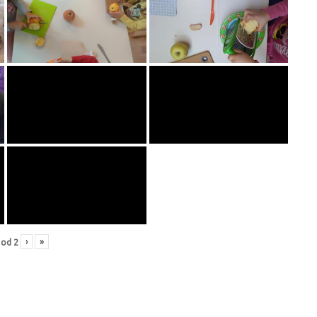
›
»
od
2