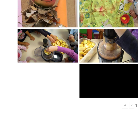
«
‹
1