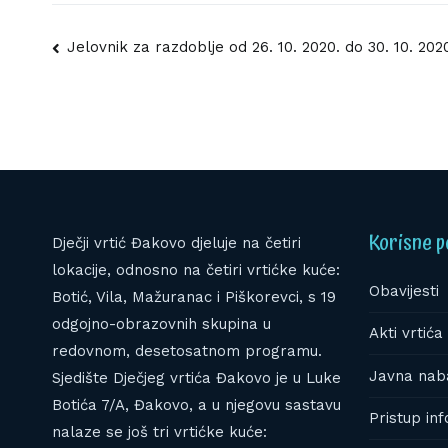
Navigacija
Jelovnik za razdoblje od 26. 10. 2020. do 30. 10. 202
objava
Korisne p
Dječji vrtić Đakovo djeluje na četiri
lokacije, odnosno na četiri vrtićke kuće:
Obavijesti
Botić, Vila, Mažuranac i Piškorevci, s 19
odgojno-obrazovnih skupina u
Akti vrtića 
redovnom, desetosatnom programu.
Javna nab
Sjedište Dječjeg vrtića Đakovo je u Luke
Botića 7/A, Đakovo, a u njegovu sastavu
Pristup in
nalaze se još tri vrtićke kuće: