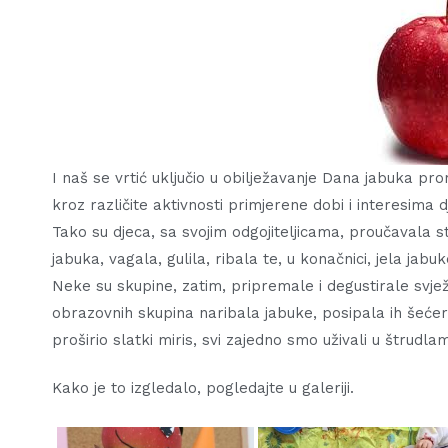
I naš se vrtić uključio u obilježavanje Dana jabuka pro
kroz različite aktivnosti primjerene dobi i interesima d
Tako su djeca, sa svojim odgojiteljicama, proučavala st
jabuka, vagala, gulila, ribala te, u konačnici, jela jabuk
Neke su skupine, zatim, pripremale i degustirale svježe
obrazovnih skupina naribala jabuke, posipala ih šećer
proširio slatki miris, svi zajedno smo uživali u štrudla
Kako je to izgledalo, pogledajte u galeriji.