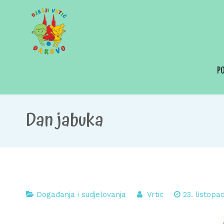
Skip
to
content
Dječji vrtić Đakovo
Za sretno djetinjstvo
P
Dan jabuka
Događanja i sudjelovanja
Vrtic
23. listopa