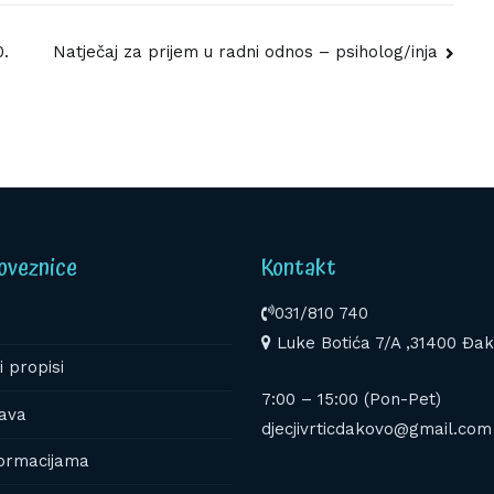
0.
Natječaj za prijem u radni odnos – psiholog/inja
oveznice
Kontakt
031/810 740
Luke Botića 7/A ,31400 Đa
i propisi
7:00 – 15:00 (Pon-Pet)
ava
djecjivrticdakovo@gmail.com
formacijama