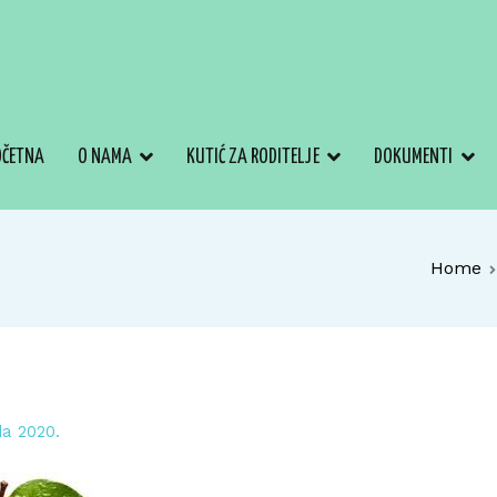
OČETNA
O NAMA
KUTIĆ ZA RODITELJE
DOKUMENTI
Home
da 2020.