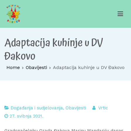
Skip
to
content
Dječji vrtić Đakovo
Za sretno djetinjstvo
Adaptacija kuhinje u DV
Đakovo
Home
Obavijesti
Adaptacija kuhinje u DV Đakovo
Događanja i sudjelovanja
,
Obavijesti
Vrtic
27. svibnja 2021.
Gradonačelniku Grada Đakova Marinu Mandariću danas