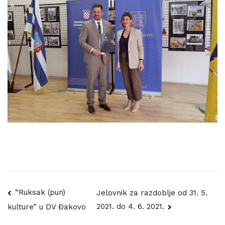
Navigacija
“Ruksak (pun)
Jelovnik za razdoblje od 31. 5.
2021. do 4. 6. 2021.
kulture” u DV Đakovo
objava