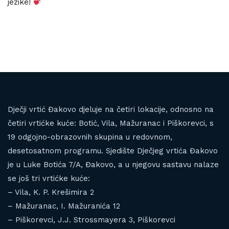
jezike!
Dječji vrtić Đakovo djeluje na četiri lokacije, odnosno na
četiri vrtićke kuće: Botić, Vila, Mažuranac i Piškorevci, s
19 odgojno-obrazovnih skupina u redovnom,
desetosatnom programu. Sjedište Dječjeg vrtića Đakovo
je u Luke Botića 7/A, Đakovo, a u njegovu sastavu nalaze
se još tri vrtićke kuće:
– Vila, K. P. Krešimira 2
– Mažuranac, I. Mažuranića 12
– Piškorevci, J.J. Strossmayera 3, Piškorevci