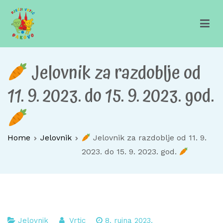
Skip
to
content
Dječji vrtić Đakovo
Za sretno djetinjstvo
Jelovnik za razdoblje od
11. 9. 2023. do 15. 9. 2023. god.
Home
Jelovnik
Jelovnik za razdoblje od 11. 9.
2023. do 15. 9. 2023. god.
Jelovnik
Vrtic
8. rujna 2023.