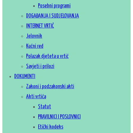
Posebni programi
DOGAĐANJA I SUDJELOVANJA
INTERNET VRTIĆ
Jelovnik
Kućni red
Polazak djeteta u vrtić
Savjeti i prilozi
DOKUMENTI
Zakoni i podzakonski akti
Akti vrtića
Statut
PRAVILNICI I POSLOVNICI
Etički kodeks