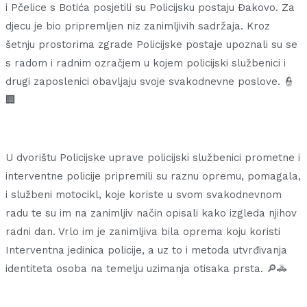
i Pčelice s Botića posjetili su Policijsku postaju Đakovo. Za
djecu je bio pripremljen niz zanimljivih sadržaja. Kroz
šetnju prostorima zgrade Policijske postaje upoznali su se
s radom i radnim ozračjem u kojem policijski službenici i
drugi zaposlenici obavljaju svoje svakodnevne poslove. 👮
🏢
U dvorištu Policijske uprave policijski službenici prometne i
interventne policije pripremili su raznu opremu, pomagala,
i službeni motocikl, koje koriste u svom svakodnevnom
radu te su im na zanimljiv način opisali kako izgleda njihov
radni dan. Vrlo im je zanimljiva bila oprema koju koristi
Interventna jedinica policije, a uz to i metoda utvrđivanja
identiteta osoba na temelju uzimanja otisaka prsta. 🔎🚓