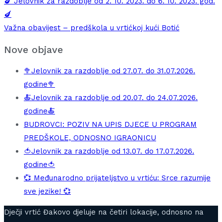
🍆 Jelovnik za razdoblje od 2. 10. 2023. do 6. 10. 2023. god.
🍆
Važna obavijest – predškola u vrtićkoj kući Botić
Nove objave
🥦Jelovnik za razdoblje od 27.07. do 31.07.2026.
godine🥦
🍝Jelovnik za razdoblje od 20.07. do 24.07.2026.
godine🍝
BUDROVCI: POZIV NA UPIS DJECE U PROGRAM
PREDŠKOLE, ODNOSNO IGRAONICU
🍅Jelovnik za razdoblje od 13.07. do 17.07.2026.
godine🍅
💞 Međunarodno prijateljstvo u vrtiću: Srce razumije
sve jezike! 💞
Dječji vrtić Đakovo djeluje na četiri lokacije, odnosno na