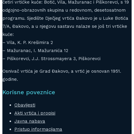
četiri vrtićke kuće: Botić, Vila, Mažuranac i Piškorevci, s 19
odgojno-obrazovnih skupina u redovnom, desetosatnom
programu. Sjedište Dječjeg vrtića Đakovo je u Luke Botića
7/A, Đakovo, a u njegovu sastavu nalaze se još tri vrtićke
kuće:
– Vila, K. P. Krešimira 2
– Mažuranac, I. Mažuranića 12
– Piškorevci, J.J. Strossmayera 3, Piškorevci
Osnivač vrtića je Grad Đakovo, a vrtić je osnovan 1951.
godine.
Korisne poveznice
Obavijesti
Akti vrtića i propisi
Javna nabava
Pristup informacijama