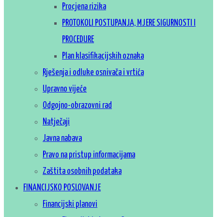
Procjena rizika
PROTOKOLI POSTUPANJA, MJERE SIGURNOSTI I
PROCEDURE
Plan klasifikacijskih oznaka
Rješenja i odluke osnivača i vrtića
Upravno vijeće
Odgojno-obrazovni rad
Natječaji
Javna nabava
Pravo na pristup informacijama
Zaštita osobnih podataka
FINANCIJSKO POSLOVANJE
Financijski planovi