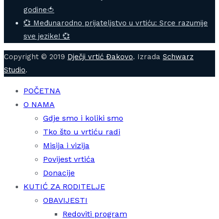
godine🍅
💞 Međunarodno prijateljstvo u vrtiću: Srce razumije
sve jezike! 💞
Copyright © 2019
Dječji vrtić Đakovo
. Izrada
Schwarz
Studio
.
POČETNA
O NAMA
Gdje smo i koliki smo
Tko što u vrtiću radi
Misija i vizija
Povijest vrtića
Donacije
KUTIĆ ZA RODITELJE
OBAVIJESTI
Redoviti program