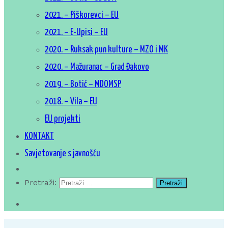
2021. – Piškorevci – EU
2021. – E-Upisi – EU
2020. – Ruksak pun kulture – MZO i MK
2020. – Mažuranac – Grad Đakovo
2019. – Botić – MDOMSP
2018. – Vila – EU
EU projekti
KONTAKT
Savjetovanje s javnošću
Pretraži: