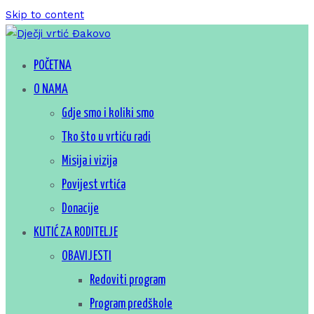
Skip to content
Za sretno djetinjstvo
POČETNA
Dječji vrtić Đakovo
O NAMA
Gdje smo i koliki smo
Tko što u vrtiću radi
Misija i vizija
Povijest vrtića
Donacije
KUTIĆ ZA RODITELJE
OBAVIJESTI
Redoviti program
Program predškole