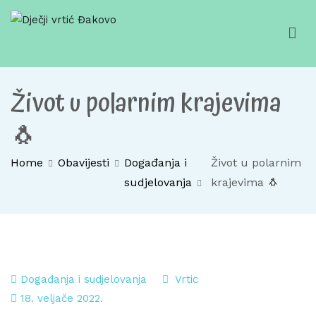
Skip
to
content
Dječji vrtić Đakovo
Za sretno djetinjstvo
Život u polarnim krajevima
🐧
Home
Obavijesti
Događanja i
Život u polarnim
sudjelovanja
krajevima 🐧
Događanja i sudjelovanja
Vrtic
18. veljače 2022.