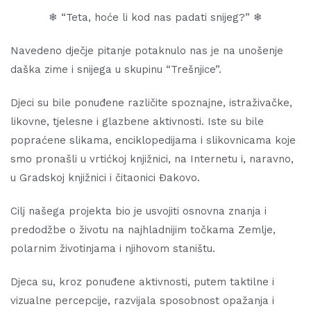
❄ “Teta, hoće li kod nas padati snijeg?” ❄
Navedeno dječje pitanje potaknulo nas je na unošenje
daška zime i snijega u skupinu “Trešnjice”.
Djeci su bile ponuđene različite spoznajne, istraživačke,
likovne, tjelesne i glazbene aktivnosti. Iste su bile
popraćene slikama, enciklopedijama i slikovnicama koje
smo pronašli u vrtićkoj knjižnici, na Internetu i, naravno,
u Gradskoj knjižnici i čitaonici Đakovo.
Cilj našega projekta bio je usvojiti osnovna znanja i
predodžbe o životu na najhladnijim točkama Zemlje,
polarnim životinjama i njihovom staništu.
Djeca su, kroz ponuđene aktivnosti, putem taktilne i
vizualne percepcije, razvijala sposobnost opažanja i