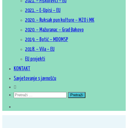
2021. – Piškorevci – EU
2021. – E-Upisi – EU
2020. – Ruksak pun kulture – MZO i MK
2020. – Mažuranac – Grad Đakovo
2019. – Botić – MDOMSP
2018. – Vila – EU
EU projekti
KONTAKT
Savjetovanje s javnošću
Pretraži: