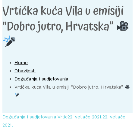
Vrtićka kuća Vila u emisiji
“Dobro jutro, Hrvatska”
Home
Obavijesti
Događanja i sudjelovanja
Vrtićka kuća Vila u emisiji “Dobro jutro, Hrvatska”
Događanja i sudjelovanja
Vrtic
22. veljače 2021.
22. veljače
2021.