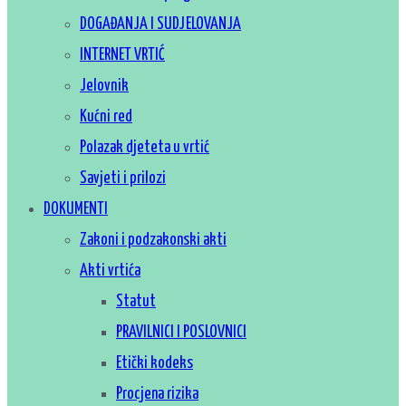
DOGAĐANJA I SUDJELOVANJA
INTERNET VRTIĆ
Jelovnik
Kućni red
Polazak djeteta u vrtić
Savjeti i prilozi
DOKUMENTI
Zakoni i podzakonski akti
Akti vrtića
Statut
PRAVILNICI I POSLOVNICI
Etički kodeks
Procjena rizika