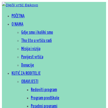
Skip
to
Za sretno djetinjstvo
POČETNA
Dječji vrtić Đakovo
content
O NAMA
Gdje smo i koliki smo
Tko što u vrtiću radi
Misija i vizija
Povijest vrtića
Donacije
KUTIĆ ZA RODITELJE
OBAVIJESTI
Redoviti program
Program predškole
Posebni programi