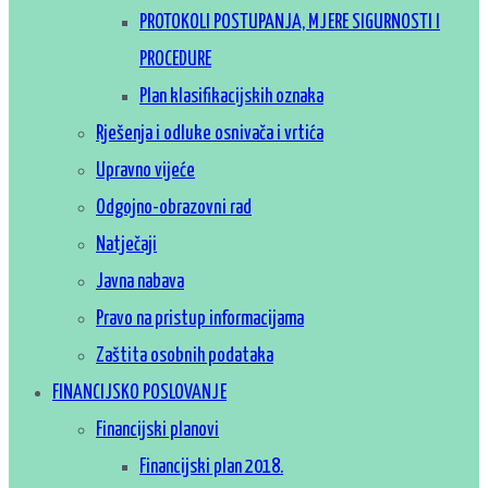
PROTOKOLI POSTUPANJA, MJERE SIGURNOSTI I
PROCEDURE
Plan klasifikacijskih oznaka
Rješenja i odluke osnivača i vrtića
Upravno vijeće
Odgojno-obrazovni rad
Natječaji
Javna nabava
Pravo na pristup informacijama
Zaštita osobnih podataka
FINANCIJSKO POSLOVANJE
Financijski planovi
Financijski plan 2018.