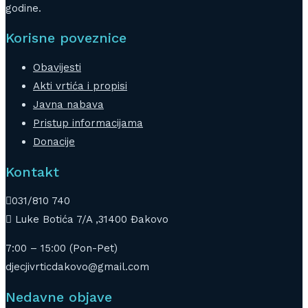
godine.
Korisne poveznice
Obavijesti
Akti vrtića i propisi
Javna nabava
Pristup informacijama
Donacije
Kontakt
031/810 740
Luke Botića 7/A ,31400 Đakovo
7:00 – 15:00 (Pon-Pet)
djecjivrticdakovo@gmail.com
Nedavne objave