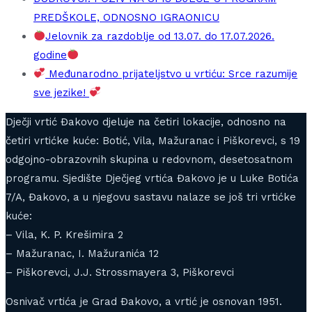
PREDŠKOLE, ODNOSNO IGRAONICU
Jelovnik za razdoblje od 13.07. do 17.07.2026.
godine
Međunarodno prijateljstvo u vrtiću: Srce razumije
sve jezike!
Dječji vrtić Đakovo djeluje na četiri lokacije, odnosno na
četiri vrtićke kuće: Botić, Vila, Mažuranac i Piškorevci, s 19
odgojno-obrazovnih skupina u redovnom, desetosatnom
programu. Sjedište Dječjeg vrtića Đakovo je u Luke Botića
7/A, Đakovo, a u njegovu sastavu nalaze se još tri vrtićke
kuće:
– Vila, K. P. Krešimira 2
– Mažuranac, I. Mažuranića 12
– Piškorevci, J.J. Strossmayera 3, Piškorevci
Osnivač vrtića je Grad Đakovo, a vrtić je osnovan 1951.