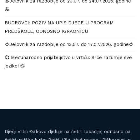
🍝Jelovnik za razdoblje od 20.07. do 24.07.2026. godine
🍝
BUDROVCI: POZIV NA UPIS DJECE U PROGRAM
PREDŠKOLE, ODNOSNO IGRAONICU
🍅Jelovnik za razdoblje od 13.07. do 17.07.2026. godine🍅
💞 Međunarodno prijateljstvo u vrtiću: Srce razumije sve
jezike! 💞
Dječji vrtić Đakovo djeluje na četiri lokacije, odnosno na