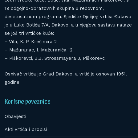
četiri vrtićke kuće: Botić, Vila, Mažuranac i Piškorevci, s
19 odgojno-obrazovnih skupina u redovnom,
desetosatnom programu. Sjedište Dječjeg vrtića Đakovo
je u Luke Botića 7/A, Đakovo, a u njegovu sastavu nalaze
se još tri vrtićke kuće:
– Vila, K. P. Krešimira 2
– Mažuranac, I. Mažuranića 12
– Piškorevci, J.J. Strossmayera 3, Piškorevci
Osnivač vrtića je Grad Đakovo, a vrtić je osnovan 1951.
godine.
Korisne poveznice
Obavijesti
Akti vrtića i propisi