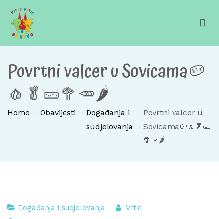
Skip
to
content
Dječji vrtić Đakovo
Za sretno djetinjstvo
Povrtni valcer u Sovicama🥔
🧄🥬🥒🥦🥕🌶️
Home
Obavijesti
Događanja i
Povrtni valcer u
sudjelovanja
Sovicama🥔🧄🥬🥒
🥦🥕🌶️
Događanja i sudjelovanja
Vrtic