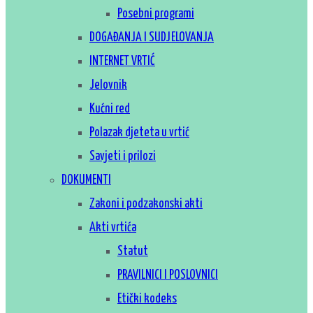
Posebni programi
DOGAĐANJA I SUDJELOVANJA
INTERNET VRTIĆ
Jelovnik
Kućni red
Polazak djeteta u vrtić
Savjeti i prilozi
DOKUMENTI
Zakoni i podzakonski akti
Akti vrtića
Statut
PRAVILNICI I POSLOVNICI
Etički kodeks