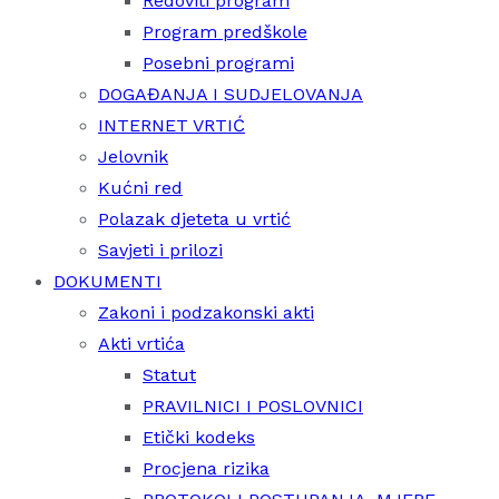
Redoviti program
Program predškole
Posebni programi
DOGAĐANJA I SUDJELOVANJA
INTERNET VRTIĆ
Jelovnik
Kućni red
Polazak djeteta u vrtić
Savjeti i prilozi
DOKUMENTI
Zakoni i podzakonski akti
Akti vrtića
Statut
PRAVILNICI I POSLOVNICI
Etički kodeks
Procjena rizika