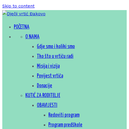
Skip to content
Za sretno djetinjstvo
POČETNA
Dječji vrtić Đakovo
O NAMA
Gdje smo i koliki smo
Tko što u vrtiću radi
Misija i vizija
Povijest vrtića
Donacije
KUTIĆ ZA RODITELJE
OBAVIJESTI
Redoviti program
Program predškole