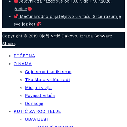
Jelovnik za razdoblje od 13.07. do 17.07.2026.
godine
Međunarodno prijateljstvo u vrtiću: Srce razumije
sve jezike!
Copyright © 2019
Dječji vrtić Đakovo
. Izrada
Schwarz
Studio
.
POČETNA
O NAMA
Gdje smo i koliki smo
Tko što u vrtiću radi
Misija i vizija
Povijest vrtića
Donacije
KUTIĆ ZA RODITELJE
OBAVIJESTI