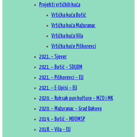
Projekti vrtićkih kuća
Financijski izvještaj za 2023. godinu
Vrtićka kuća Botić
Financijski izvještaj za 2024. godinu
Vrtićka kuća Mažuranac
Financijski izvještaj za 2025. godinu
Vrtićka kuća Vila
Financijski izvještaj za 2026. godinu
Vrtićka kuće Piškorevci
2021. – Sjever
2021. – Botić – SDUDM
2021. – Piškorevci – EU
2021. – E-Upisi – EU
2020. – Ruksak pun kulture – MZO i MK
2020. – Mažuranac – Grad Đakovo
2019. – Botić – MDOMSP
2018. – Vila – EU