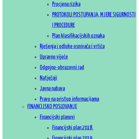
Procjena rizika
PROTOKOLI POSTUPANJA, MJERE SIGURNOSTI
I PROCEDURE
Plan klasifikacijskih oznaka
Rješenja i odluke osnivača i vrtića
Upravno vijeće
Odgojno-obrazovni rad
Natječaji
Javna nabava
Pravo na pristup informacijama
FINANCIJSKO POSLOVANJE
Zaštita osobnih podataka
Financijski planovi
Financijski plan 2018.
Financijski plan 2019.