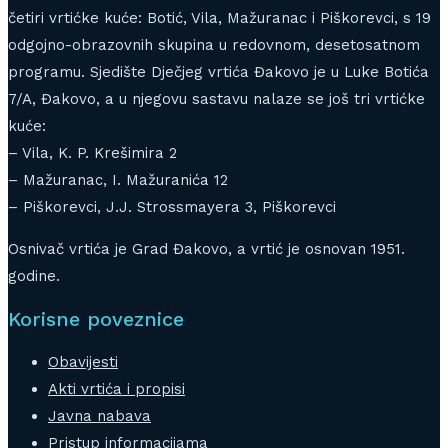
četiri vrtićke kuće: Botić, Vila, Mažuranac i Piškorevci, s 19
odgojno-obrazovnih skupina u redovnom, desetosatnom
programu. Sjedište Dječjeg vrtića Đakovo je u Luke Botića
7/A, Đakovo, a u njegovu sastavu nalaze se još tri vrtićke
kuće:
– Vila, K. P. Krešimira 2
– Mažuranac, I. Mažuranića 12
– Piškorevci, J.J. Strossmayera 3, Piškorevci
Osnivač vrtića je Grad Đakovo, a vrtić je osnovan 1951.
godine.
Korisne poveznice
Obavijesti
Akti vrtića i propisi
Javna nabava
Pristup informacijama