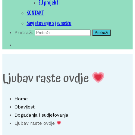
EU projekti
KONTAKT
Savjetovanje s javnošću
Pretraži:
Ljubav raste ovdje
Home
Obavijesti
Događanja i sudjelovanja
Ljubav raste ovdje