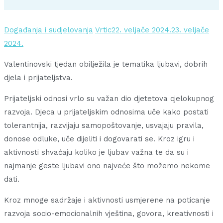
Događanja i sudjelovanja
Vrtic
22. veljače 2024.
23. veljače
2024.
Valentinovski tjedan obilježila je tematika ljubavi, dobrih
djela i prijateljstva.
Prijateljski odnosi vrlo su važan dio djetetova cjelokupnog
razvoja. Djeca u prijateljskim odnosima uče kako postati
tolerantnija, razvijaju samopoštovanje, usvajaju pravila,
donose odluke, uče dijeliti i dogovarati se. Kroz igru i
aktivnosti shvaćaju koliko je ljubav važna te da su i
najmanje geste ljubavi ono najveće što možemo nekome
dati.
Kroz mnoge sadržaje i aktivnosti usmjerene na poticanje
razvoja socio-emocionalnih vještina, govora, kreativnosti i