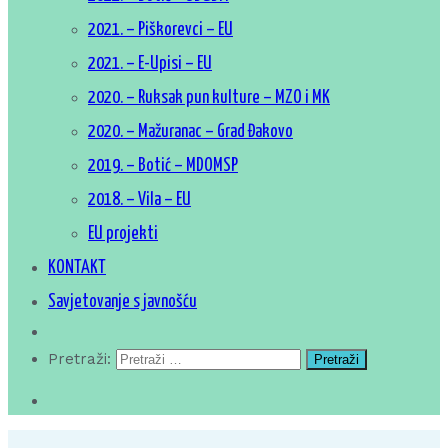
2021. – Piškorevci – EU
2021. – E-Upisi – EU
2020. – Ruksak pun kulture – MZO i MK
2020. – Mažuranac – Grad Đakovo
2019. – Botić – MDOMSP
2018. – Vila – EU
EU projekti
KONTAKT
Savjetovanje s javnošću
Pretraži: