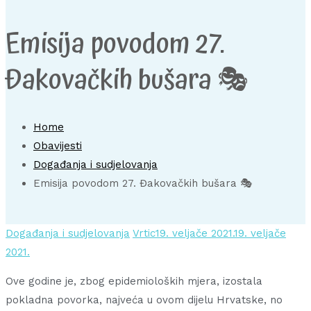
Emisija povodom 27.
Đakovačkih bušara 🎭
Home
Obavijesti
Događanja i sudjelovanja
Emisija povodom 27. Đakovačkih bušara 🎭
Događanja i sudjelovanja
Vrtic
19. veljače 2021.
19. veljače
2021.
Ove godine je, zbog epidemioloških mjera, izostala
pokladna povorka, najveća u ovom dijelu Hrvatske, no