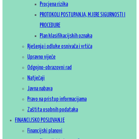
Procjena rizika
PROTOKOLI POSTUPANJA, MJERE SIGURNOSTI I
PROCEDURE
Plan klasifikacijskih oznaka
Rješenja i odluke osnivača i vrtića
Upravno vijeće
Odgojno-obrazovni rad
Natječaji
Javna nabava
Pravo na pristup informacijama
Zaštita osobnih podataka
FINANCIJSKO POSLOVANJE
Financijski planovi