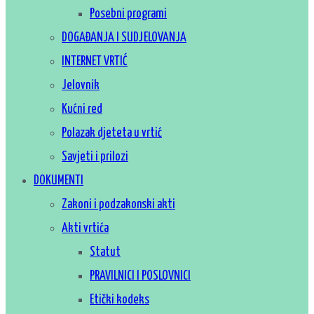
Posebni programi
DOGAĐANJA I SUDJELOVANJA
INTERNET VRTIĆ
Jelovnik
Kućni red
Polazak djeteta u vrtić
Savjeti i prilozi
DOKUMENTI
Zakoni i podzakonski akti
Akti vrtića
Statut
PRAVILNICI I POSLOVNICI
Etički kodeks