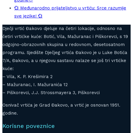
💞 Međunarodno prijateljstvo u vrtiću: Srce razumije
sve jezike! 💞
Dječji vrtić Đakovo djeluje na četiri lokacije, odnosno na
četiri vrtićke kuće: Botić, Vila, Mažuranac i Piškorevci, s 19
odgojno-obrazovnih skupina u redovnom, desetosatnom
programu. Sjedište Dječjeg vrtića Đakovo je u Luke Botića
7/A, Đakovo, a u njegovu sastavu nalaze se još tri vrtićke
kuće:
– Vila, K. P. Krešimira 2
– Mažuranac, I. Mažuranića 12
– Piškorevci, J.J. Strossmayera 3, Piškorevci
Osnivač vrtića je Grad Đakovo, a vrtić je osnovan 1951.
godine.
Korisne poveznice