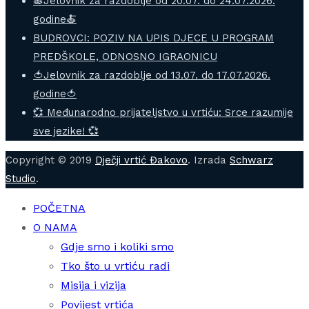
🍝Jelovnik za razdoblje od 20.07. do 24.07.2026.
godine🍝
BUDROVCI: POZIV NA UPIS DJECE U PROGRAM
PREDŠKOLE, ODNOSNO IGRAONICU
🍅Jelovnik za razdoblje od 13.07. do 17.07.2026.
godine🍅
💞 Međunarodno prijateljstvo u vrtiću: Srce razumije
sve jezike! 💞
Copyright © 2019
Dječji vrtić Đakovo
. Izrada
Schwarz
Studio
.
POČETNA
O NAMA
Gdje smo i koliki smo
Tko što u vrtiću radi
Misija i vizija
Povijest vrtića