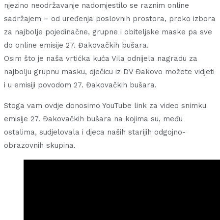
njezino neodržavanje nadomjestilo se raznim online
sadržajem – od uređenja poslovnih prostora, preko izbora
za najbolje pojedinačne, grupne i obiteljske maske pa sve
do online emisije 27. Đakovačkih bušara.
Osim što je naša vrtićka kuća Vila odnijela nagradu za
najbolju grupnu masku, dječicu iz DV Đakovo možete vidjeti
i u emisiji povodom 27. Đakovačkih bušara.
Stoga vam ovdje donosimo YouTube link za video snimku
emisije 27. Đakovačkih bušara na kojima su, među
ostalima, sudjelovala i djeca naših starijih odgojno-
obrazovnih skupina.