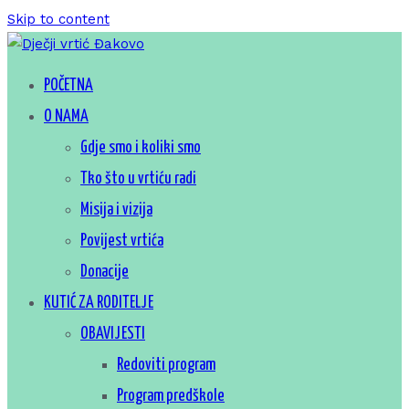
Skip to content
Za sretno djetinjstvo
POČETNA
Dječji vrtić Đakovo
O NAMA
Gdje smo i koliki smo
Tko što u vrtiću radi
Misija i vizija
Povijest vrtića
Donacije
KUTIĆ ZA RODITELJE
OBAVIJESTI
Redoviti program
Program predškole