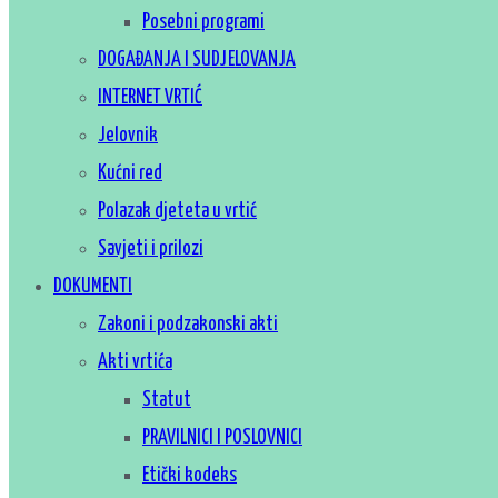
Posebni programi
DOGAĐANJA I SUDJELOVANJA
INTERNET VRTIĆ
Jelovnik
Kućni red
Polazak djeteta u vrtić
Savjeti i prilozi
DOKUMENTI
Zakoni i podzakonski akti
Akti vrtića
Statut
PRAVILNICI I POSLOVNICI
Etički kodeks