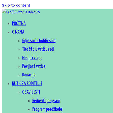
Skip to content
Za sretno djetinjstvo
POČETNA
Dječji vrtić Đakovo
O NAMA
Gdje smo i koliki smo
Tko što u vrtiću radi
Misija i vizija
Povijest vrtića
Donacije
KUTIĆ ZA RODITELJE
OBAVIJESTI
Redoviti program
Program predškole