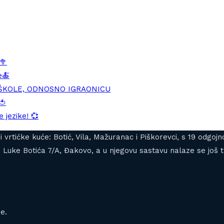
🥦
e🍝
DŠKOLE, ODNOSNO IGRAONICU
🍅
 jezike! 💞
tiri vrtićke kuće: Botić, Vila, Mažuranac i Piškorevci, s 19 od
Luke Botića 7/A, Đakovo, a u njegovu sastavu nalaze se još tr
e.