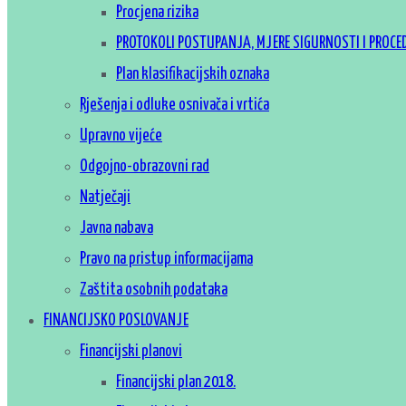
Procjena rizika
PROTOKOLI POSTUPANJA, MJERE SIGURNOSTI I PROCE
Plan klasifikacijskih oznaka
Rješenja i odluke osnivača i vrtića
Upravno vijeće
Odgojno-obrazovni rad
Natječaji
Javna nabava
Pravo na pristup informacijama
Zaštita osobnih podataka
FINANCIJSKO POSLOVANJE
Financijski planovi
Financijski plan 2018.