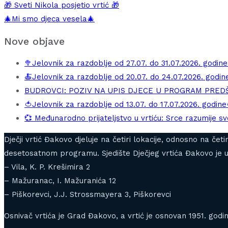
🎁 Sveti Nikola posjetio vrtić 🎁
🎄Mi smo djeca vesela🎄
Nove objave
🥦Jelovnik za razdoblje od 27.07. do 31.07.2026. godine
🍝Jelovnik za razdoblje od 20.07. do 24.07.2026. godin
BUDROVCI: POZIV NA UPIS DJECE U PROGRAM PRE
🍅Jelovnik za razdoblje od 13.07. do 17.07.2026. godine
💞 Međunarodno prijateljstvo u vrtiću: Srce razumije sve
Dječji vrtić Đakovo djeluje na četiri lokacije, odnosno na če
desetosatnom programu. Sjedište Dječjeg vrtića Đakovo je u 
– Vila, K. P. Krešimira 2
– Mažuranac, I. Mažuranića 12
– Piškorevci, J.J. Strossmayera 3, Piškorevci
Osnivač vrtića je Grad Đakovo, a vrtić je osnovan 1951. godin