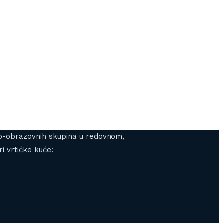
gojno-obrazovnih skupina u redovnom,
i vrtićke kuće: