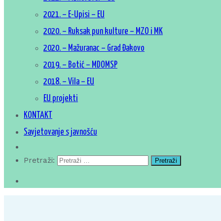
2021. – E-Upisi – EU
2020. – Ruksak pun kulture – MZO i MK
2020. – Mažuranac – Grad Đakovo
2019. – Botić – MDOMSP
2018. – Vila – EU
EU projekti
KONTAKT
Savjetovanje s javnošću
Pretraži: