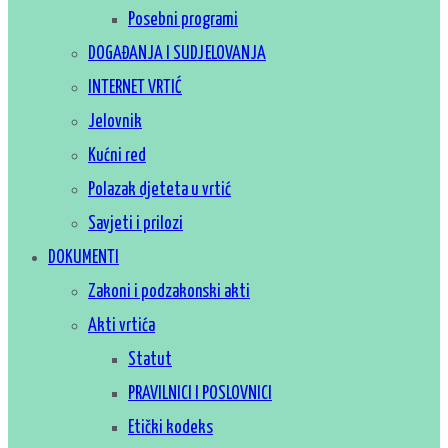
Posebni programi
DOGAĐANJA I SUDJELOVANJA
INTERNET VRTIĆ
Jelovnik
Kućni red
Polazak djeteta u vrtić
Savjeti i prilozi
DOKUMENTI
Zakoni i podzakonski akti
Akti vrtića
Statut
PRAVILNICI I POSLOVNICI
Etički kodeks