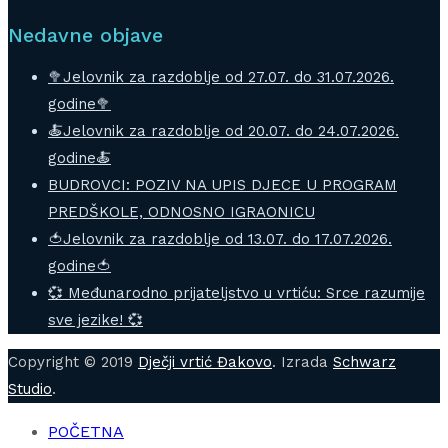
Nedavne objave
🥦Jelovnik za razdoblje od 27.07. do 31.07.2026.
godine🥦
🍝Jelovnik za razdoblje od 20.07. do 24.07.2026.
godine🍝
BUDROVCI: POZIV NA UPIS DJECE U PROGRAM
PREDŠKOLE, ODNOSNO IGRAONICU
🍅Jelovnik za razdoblje od 13.07. do 17.07.2026.
godine🍅
💞 Međunarodno prijateljstvo u vrtiću: Srce razumije
sve jezike! 💞
Copyright © 2019
Dječji vrtić Đakovo
. Izrada
Schwarz
Studio
.
POČETNA