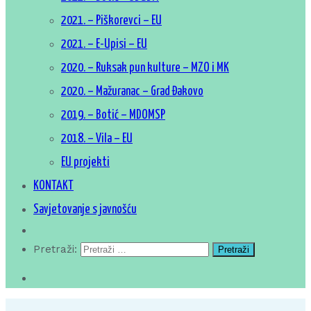
2021. – Piškorevci – EU
2021. – E-Upisi – EU
2020. – Ruksak pun kulture – MZO i MK
2020. – Mažuranac – Grad Đakovo
2019. – Botić – MDOMSP
2018. – Vila – EU
EU projekti
KONTAKT
Savjetovanje s javnošću
Pretraži: