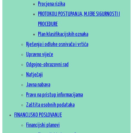
Procjena rizika
PROTOKOLI POSTUPANJA, MJERE SIGURNOSTI I
PROCEDURE
Plan klasifikacijskih oznaka
Rješenja i odluke osnivača i vrtića
Upravno vijeće
Odgojno-obrazovni rad
Natječaji
Javna nabava
Pravo na pristup informacijama
Zaštita osobnih podataka
FINANCIJSKO POSLOVANJE
Financijski planovi