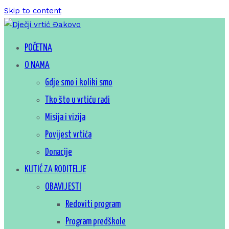
Skip to content
Za sretno djetinjstvo
POČETNA
Dječji vrtić Đakovo
O NAMA
Gdje smo i koliki smo
Tko što u vrtiću radi
Misija i vizija
Povijest vrtića
Donacije
KUTIĆ ZA RODITELJE
OBAVIJESTI
Redoviti program
Program predškole