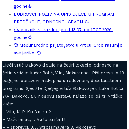
godine🍝
BUDROVCI: POZIV NA UPIS DJECE U PROGRAM
PREDŠKOLE, ODNOSNO IGRAONICU
🍅Jelovnik za razdoblje od 13.07. do 17.07.2026.
godine🍅
💞 Međunarodno prijateljstvo u vrtiću: Srce razumije
sve jezike! 💞
Dječji vrtić Đakovo djeluje na četiri lokacije, odnosno na
četiri vrtićke kuće: Botić, Vila, Mažuranac i Piškorevci, s 19
odgojno-obrazovnih skupina u redovnom, desetosatnom
programu. Sjedište Dječjeg vrtića Đakovo je u Luke Botića
7/A, Đakovo, a u njegovu sastavu nalaze se još tri vrtićke
kuće:
– Vila, K. P. Krešimira 2
– Mažuranac, I. Mažuranića 12
– Piškorevci, J.J. Strossmayera 3, Piškorevci