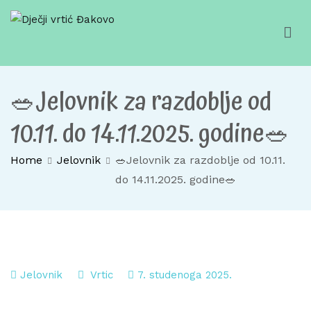
Skip
to
content
Dječji vrtić Đakovo
Za sretno djetinjstvo
🥗Jelovnik za razdoblje od
10.11. do 14.11.2025. godine🥗
Home
Jelovnik
🥗Jelovnik za razdoblje od 10.11.
do 14.11.2025. godine🥗
Jelovnik
Vrtic
7. studenoga 2025.