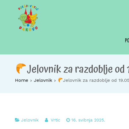
Skip
to
content
Dječji vrtić Đakovo
Za sretno djetinjstvo
P
Jelovnik za razdoblje od 
Home
Jelovnik
Jelovnik za razdoblje od 19.0
Jelovnik
Vrtic
16. svibnja 2025.