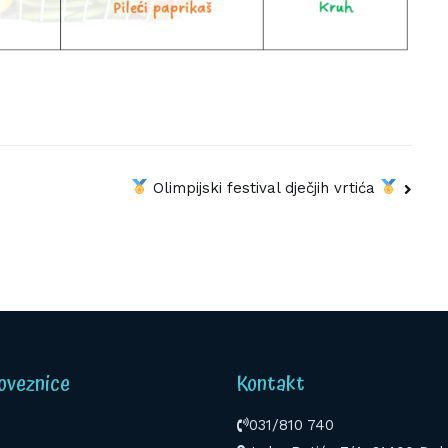
Olimpijski festival dječjih vrtića
oveznice
Kontakt
031/810 740