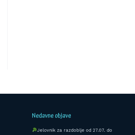
Nedavne objave
Jelovnik za razdoblje od 27.07. do