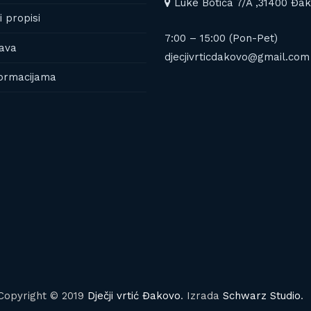
Luke Botića 7/A ,31400 Đa
i propisi
7:00 – 15:00 (Pon-Pet)
ava
djecjivrticdakovo@gmail.com
formacijama
Copyright © 2019
Dječji vrtić Đakovo
. Izrada
Schwarz Studio
.