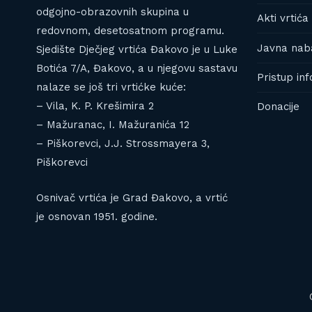
odgojno-obrazovnih skupina u
Akti vrtića 
redovnom, desetosatnom programu.
Javna nab
Sjedište Dječjeg vrtića Đakovo je u Luke
Botića 7/A, Đakovo, a u njegovu sastavu
Pristup in
nalaze se još tri vrtićke kuće:
– Vila, K. P. Krešimira 2
Donacije
– Mažuranac, I. Mažuranića 12
– Piškorevci, J.J. Strossmayera 3,
Piškorevci
Osnivač vrtića je Grad Đakovo, a vrtić
je osnovan 1951. godine.