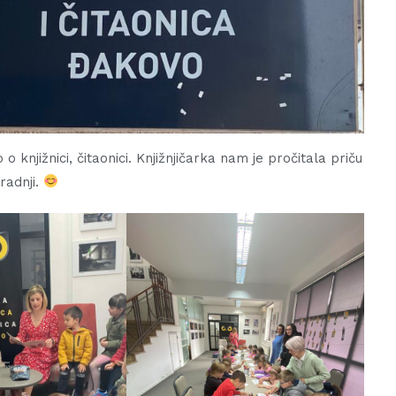
 knjižnici, čitaonici. Knjižnjičarka nam je pročitala priču
radnji.