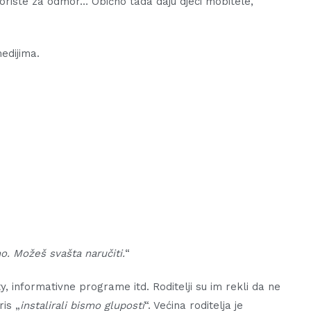
riste za odmor… Obično tada daju djeci mobitele,
edijima.
. Možeš svašta naručiti.
“
y, informativne programe itd. Roditelji su im rekli da ne
ris „
instalirali bismo gluposti
“. Većina roditelja je