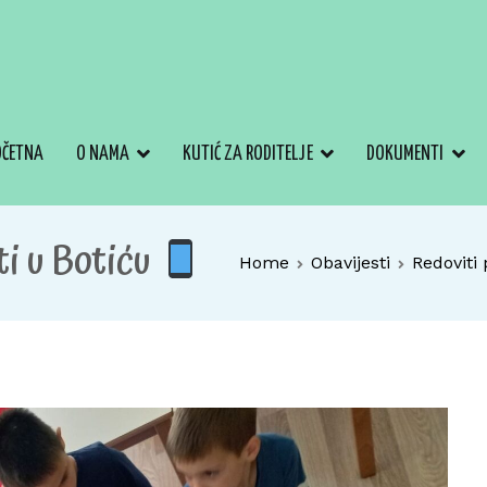
OČETNA
O NAMA
KUTIĆ ZA RODITELJE
DOKUMENTI
i u Botiću
Home
Obavijesti
Redoviti