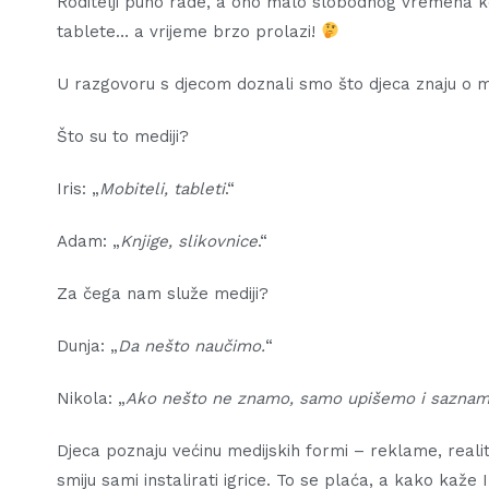
Roditelji puno rade, a ono malo slobodnog vremena ko
tablete… a vrijeme brzo prolazi!
U razgovoru s djecom doznali smo što djeca znaju o m
Što su to mediji?
Iris: „
Mobiteli, tableti
.“
Adam: „
Knjige, slikovnice
.“
Za čega nam služe mediji?
Dunja: „
Da nešto naučimo.
“
Nikola: „
Ako nešto ne znamo, samo upišemo i saznamo
Djeca poznaju većinu medijskih formi – reklame, realit
smiju sami instalirati igrice. To se plaća, a kako kaže I