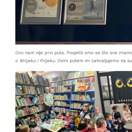
Ovo nam nije prvi puta. Posjetili smo se što sve znamo o
o
Mrljeku i Prljeku
. Ovim putem im zahvaljujemo na su