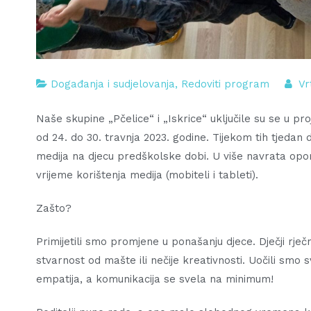
Događanja i sudjelovanja
,
Redoviti program
Vr
Naše skupine „Pčelice“ i „Iskrice“ uključile su se u pr
od 24. do 30. travnja 2023. godine. Tijekom tih tjedan d
medija na djecu predškolske dobi. U više navrata opomi
vrijeme korištenja medija (mobiteli i tableti).
Zašto?
Primijetili smo promjene u ponašanju djece. Dječji rječn
stvarnost od mašte ili nečije kreativnosti. Uočili smo sv
empatija, a komunikacija se svela na minimum!