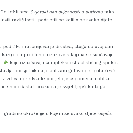
Obilježili smo
Svjetski dan svjesnosti o autizmu
tako
ili različitosti i podsjetili se koliko se svako dijete
u podršku i razumijevanje društva, stoga se ovaj dan
o ukazuje na probleme i izazove s kojima se suočavaju
le
koje označavaju kompleksnost autističnog spektra
avlja podsjetnik da je autizam gotovo pet puta češći
z vrtića i predškole ponijelo je uspomenu u obliku
čime smo odaslali pouku da je svijet ljepši kada ga
 i gradimo okruženje u kojem se svako dijete osjeća