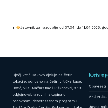
Navigacija
Jelovnik za razdoblje od 07.04. do 11.04.2025. go
objava
Korisne p
Dječji vrtić Đakovo djeluje na četiri
lokacije, odnosno na četiri vrtićke kuće:
Obavijesti
Botić, Vila, Mažuranac i Piškorevci, s 19
odgojno-obrazovnih skupina u
Akti vrtića 
redovnom, desetosatnom programu.
Javna nab
Sjedište Dječjeg vrtića Đakovo je u Luke