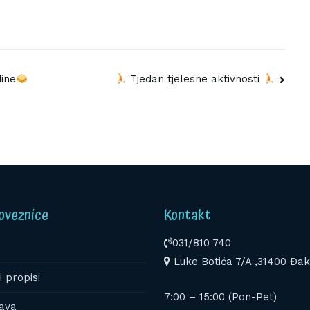
dine
Tjedan tjelesne aktivnosti
oveznice
Kontakt
031/810 740
Luke Botića 7/A ,31400 Đa
i propisi
7:00 – 15:00 (Pon-Pet)
ava