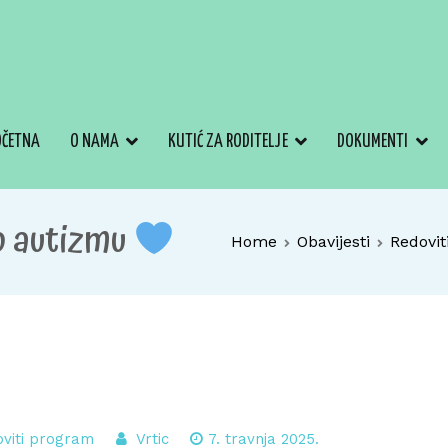
OČETNA
O NAMA
KUTIĆ ZA RODITELJE
DOKUMENTI
o autizmu
Home
Obavijesti
Redovit
viti program
Vrtic
7. travnja 2025.