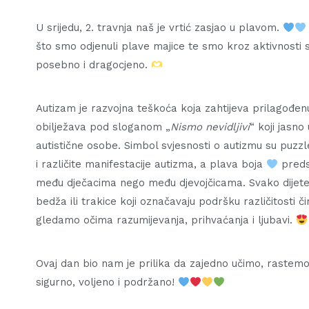
U srijedu, 2. travnja naš je vrtić zasjao u plavom.
što smo odjenuli plave majice te smo kroz aktivnosti slav
posebno i dragocjeno.
Autizam je razvojna teškoća koja zahtijeva prilagođen
obilježava pod sloganom „
Nismo nevidljivi
“ koji jasn
autistične osobe. Simbol svjesnosti o autizmu su puzz
i različite manifestacije autizma, a plava boja
predst
među dječacima nego među djevojčicama. Svako dijete i
bedža ili trakice koji označavaju podršku različitosti 
gledamo očima razumijevanja, prihvaćanja i ljubavi.
Ovaj dan bio nam je prilika da zajedno učimo, rastemo
sigurno, voljeno i podržano!