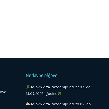
Nedavne objave
Jelovnik za razdoblje od 27.07. do
kovo
31.07.2026. godine
Jelovnik za razdoblje od 20.07. do