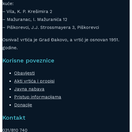
kuće:
– Vila, K. P. Krešimira 2
– Mažuranac, I. Mažuranića 12
– Piškorevci, J.J. Strossmayera 3, Piškorevci
Osnivač vrtića je Grad Đakovo, a vrtić je osnovan 1951.
godine.
Korisne poveznice
Obavijesti
Akti vrtića i propisi
Javna nabava
Pristup informacijama
Donacije
Kontakt
031/810 740