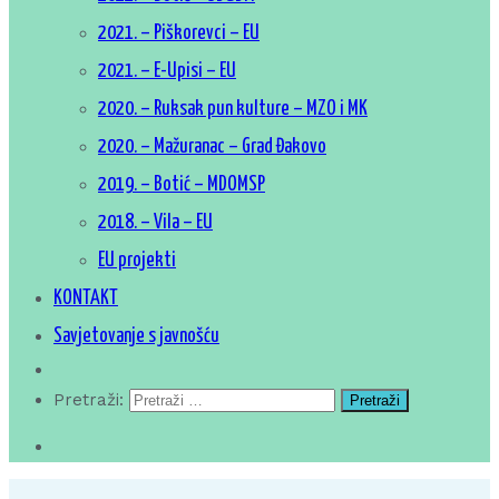
2021. – Piškorevci – EU
2021. – E-Upisi – EU
2020. – Ruksak pun kulture – MZO i MK
2020. – Mažuranac – Grad Đakovo
2019. – Botić – MDOMSP
2018. – Vila – EU
EU projekti
KONTAKT
Savjetovanje s javnošću
Pretraži: