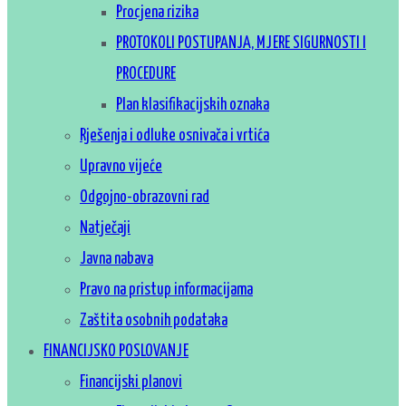
Procjena rizika
PROTOKOLI POSTUPANJA, MJERE SIGURNOSTI I
PROCEDURE
Plan klasifikacijskih oznaka
Rješenja i odluke osnivača i vrtića
Upravno vijeće
Odgojno-obrazovni rad
Natječaji
Javna nabava
Pravo na pristup informacijama
Zaštita osobnih podataka
FINANCIJSKO POSLOVANJE
Financijski planovi