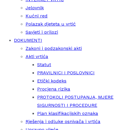
Jelovnik
Kućni red
Polazak djeteta u vrtić
Savjeti i prilozi
DOKUMENTI
Zakoni i podzakonski akti
Akti vrtića
Statut
PRAVILNICI I POSLOVNICI
Etički kodeks
Procjena rizika
PROTOKOLI POSTUPANJA, MJERE
SIGURNOSTI I PROCEDURE
Plan klasifikacijskih oznaka
Rješenja i odluke osnivača i vrtića
Upravno vijeće