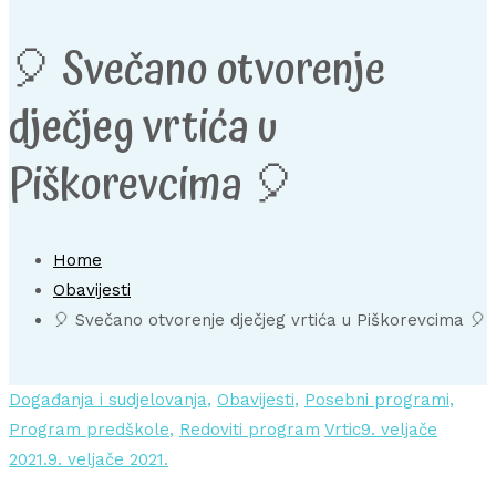
🎈 Svečano otvorenje
dječjeg vrtića u
Piškorevcima 🎈
Home
Obavijesti
🎈 Svečano otvorenje dječjeg vrtića u Piškorevcima 🎈
Događanja i sudjelovanja
,
Obavijesti
,
Posebni programi
,
Program predškole
,
Redoviti program
Vrtic
9. veljače
2021.
9. veljače 2021.