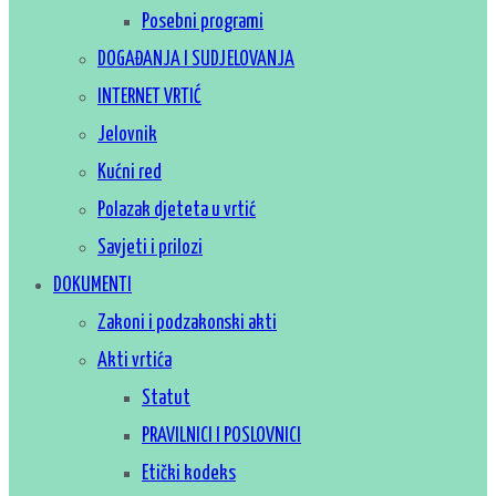
Posebni programi
DOGAĐANJA I SUDJELOVANJA
INTERNET VRTIĆ
Jelovnik
Kućni red
Polazak djeteta u vrtić
Savjeti i prilozi
DOKUMENTI
Zakoni i podzakonski akti
Akti vrtića
Statut
PRAVILNICI I POSLOVNICI
Etički kodeks