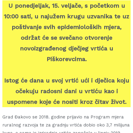
U ponedjeljak, 15. veljače, s početkom u
10:00 sati, u najužem krugu uzvanika te uz
poštivanje svih epidemioloških mjera,
održat će se svečano otvorenje
novoizgrađenog dječjeg vrtića u
Piškorevcima.
Istog će dana u svoj vrtić ući i dječica koju
očekuju radosni dani u vrtiću kao i
uspomene koje će nositi kroz čitav život.
Grad Đakovo se 2018. godine prijavio na Program mjera
ruralnog razvoja te za gradnju vrtića dobio oko 3,7 milijuna
kuna, a sama je izgradnja vrtića započela u lipnju 2019.