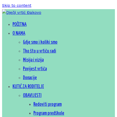
Skip to content
Za sretno djetinjstvo
POČETNA
Dječji vrtić Đakovo
O NAMA
Gdje smo i koliki smo
Tko što u vrtiću radi
Misija i vizija
Povijest vrtića
Donacije
KUTIĆ ZA RODITELJE
OBAVIJESTI
Redoviti program
Program predškole