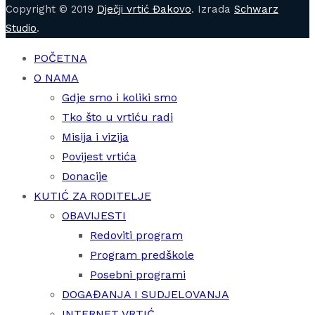
Copyright © 2019
Dječji vrtić Đakovo
. Izrada
Schwarz
Studio
.
POČETNA
O NAMA
Gdje smo i koliki smo
Tko što u vrtiću radi
Misija i vizija
Povijest vrtića
Donacije
KUTIĆ ZA RODITELJE
OBAVIJESTI
Redoviti program
Program predškole
Posebni programi
DOGAĐANJA I SUDJELOVANJA
INTERNET VRTIĆ