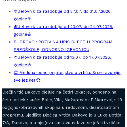
🥦Jelovnik za razdoblje od 27.07. do 31.07.2026.
godine🥦
🍝Jelovnik za razdoblje od 20.07. do 24.07.2026.
godine🍝
BUDROVCI: POZIV NA UPIS DJECE U PROGRAM
PREDŠKOLE, ODNOSNO IGRAONICU
🍅Jelovnik za razdoblje od 13.07. do 17.07.2026.
godine🍅
💞 Međunarodno prijateljstvo u vrtiću: Srce razumije
sve jezike! 💞
Dječji vrtić Đakovo djeluje na četiri lokacije, odnosno na
četiri vrtićke kuće: Botić, Vila, Mažuranac i Piškorevci, s 19
odgojno-obrazovnih skupina u redovnom, desetosatnom
programu. Sjedište Dječjeg vrtića Đakovo je u Luke Botića
7/A, Đakovo, a u njegovu sastavu nalaze se još tri vrtićke