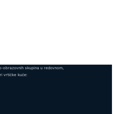
gojno-obrazovnih skupina u redovnom,
i vrtićke kuće: