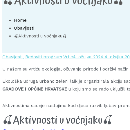
🍒Aktivnosti u voćnjaku🍒
Home
Obavijesti
🍒Aktivnosti u voćnjaku🍒
Obavijesti
,
Redoviti program
Vrtic
4. ožujka 2024.
4. ožujka 20
U našem su vrtiću ekologija, očuvanje prirode i održivi način
Ekološka udruga urbano zeleni laik je organizirala akciju sa
GRADOVE I OPĆINE HRVATSKE
u koju smo se rado uključili 
Aktivnostima sadnje nastojimo kod djece razviti ljubav prema p
🍒Aktivnosti u voćnjaku🍒