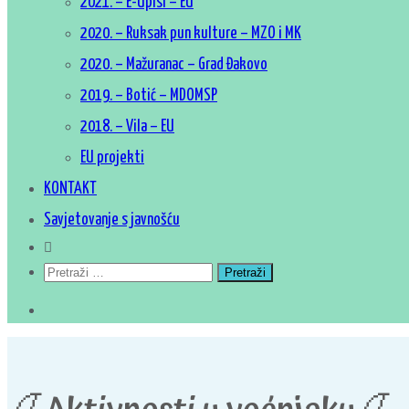
2021. – E-Upisi – EU
2020. – Ruksak pun kulture – MZO i MK
2020. – Mažuranac – Grad Đakovo
2019. – Botić – MDOMSP
2018. – Vila – EU
EU projekti
KONTAKT
Savjetovanje s javnošću
Pretraži: