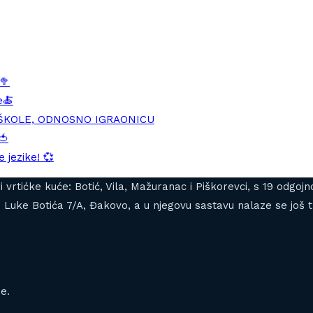
🥦
e🍝
DŠKOLE, ODNOSNO IGRAONICU
🍅
 jezike! 💞
tiri vrtićke kuće: Botić, Vila, Mažuranac i Piškorevci, s 19 od
Luke Botića 7/A, Đakovo, a u njegovu sastavu nalaze se još tr
e.