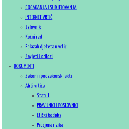
DOGAĐANJA I SUDJELOVANJA
INTERNET VRTIĆ
Jelovnik
Kućni red
Polazak djeteta u vrtić
Savjeti i prilozi
DOKUMENTI
Zakoni i podzakonski akti
Akti vrtića
Statut
PRAVILNICI I POSLOVNICI
Etički kodeks
Procjena rizika