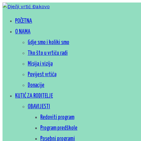
Skip
to
Za sretno djetinjstvo
POČETNA
Dječji vrtić Đakovo
content
O NAMA
Gdje smo i koliki smo
Tko što u vrtiću radi
Misija i vizija
Povijest vrtića
Donacije
KUTIĆ ZA RODITELJE
OBAVIJESTI
Redoviti program
Program predškole
Posebni programi