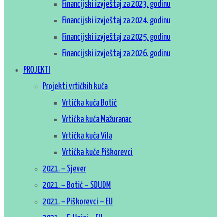
Financijski izvještaj za 2023. godinu
Financijski izvještaj za 2024. godinu
Financijski izvještaj za 2025. godinu
Financijski izvještaj za 2026. godinu
PROJEKTI
Projekti vrtićkih kuća
Vrtićka kuća Botić
Vrtićka kuća Mažuranac
Vrtićka kuća Vila
Vrtićka kuće Piškorevci
2021. – Sjever
2021. – Botić – SDUDM
2021. – Piškorevci – EU