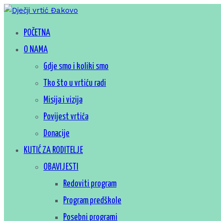
Skip
to
Za sretno djetinjstvo
POČETNA
Dječji vrtić Đakovo
content
O NAMA
Gdje smo i koliki smo
Tko što u vrtiću radi
Misija i vizija
Povijest vrtića
Donacije
KUTIĆ ZA RODITELJE
OBAVIJESTI
Redoviti program
Program predškole
Posebni programi