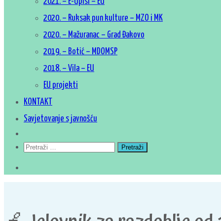
2021. – E-Upisi – EU
2020. – Ruksak pun kulture – MZO i MK
2020. – Mažuranac – Grad Đakovo
2019. – Botić – MDOMSP
2018. – Vila – EU
EU projekti
KONTAKT
Savjetovanje s javnošću
Pretraži: