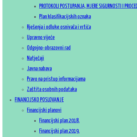
PROTOKOLI POSTUPANJA, MJERE SIGURNOSTI I PROCE
Plan klasifikacijskih oznaka
Rješenja i odluke osnivača i vrtića
Upravno vijeće
Odgojno-obrazovni rad
Natječaji
Javna nabava
Pravo na pristup informacijama
Zaštita osobnih podataka
FINANCIJSKO POSLOVANJE
Financijski planovi
Financijski plan 2018.
Financijski plan 2019.