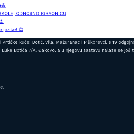
e🍝
DŠKOLE, ODNOSNO IGRAONICU
🍅
 jezike! 💞
tiri vrtićke kuće: Botić, Vila, Mažuranac i Piškorevci, s 19 od
Luke Botića 7/A, Đakovo, a u njegovu sastavu nalaze se još tr
e.