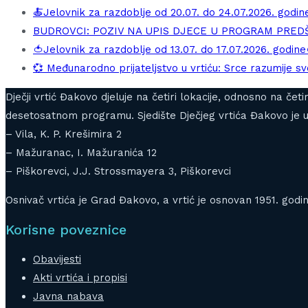
🍝Jelovnik za razdoblje od 20.07. do 24.07.2026. godin
BUDROVCI: POZIV NA UPIS DJECE U PROGRAM PRE
🍅Jelovnik za razdoblje od 13.07. do 17.07.2026. godine
💞 Međunarodno prijateljstvo u vrtiću: Srce razumije sve
Dječji vrtić Đakovo djeluje na četiri lokacije, odnosno na če
desetosatnom programu. Sjedište Dječjeg vrtića Đakovo je u 
– Vila, K. P. Krešimira 2
– Mažuranac, I. Mažuranića 12
– Piškorevci, J.J. Strossmayera 3, Piškorevci
Osnivač vrtića je Grad Đakovo, a vrtić je osnovan 1951. godin
Korisne poveznice
Obavijesti
Akti vrtića i propisi
Javna nabava