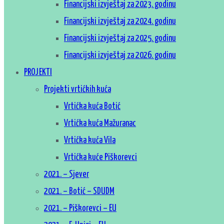
Financijski izvještaj za 2023. godinu
Financijski izvještaj za 2024. godinu
Financijski izvještaj za 2025. godinu
Financijski izvještaj za 2026. godinu
PROJEKTI
Projekti vrtićkih kuća
Vrtićka kuća Botić
Vrtićka kuća Mažuranac
Vrtićka kuća Vila
Vrtićka kuće Piškorevci
2021. – Sjever
2021. – Botić – SDUDM
2021. – Piškorevci – EU