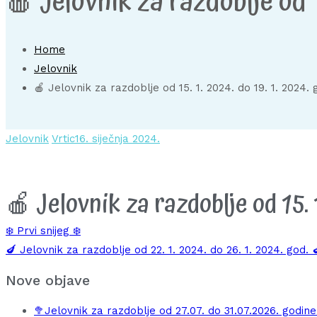
🍎 Jelovnik za razdoblje od 1
Home
Jelovnik
🍎 Jelovnik za razdoblje od 15. 1. 2024. do 19. 1. 2024. 
Jelovnik
Vrtic
16. siječnja 2024.
🍎 Jelovnik za razdoblje od 15. 1
Navigacija
❄️ Prvi snijeg ❄️
🍆 Jelovnik za razdoblje od 22. 1. 2024. do 26. 1. 2024. god. 
objava
Nove objave
🥦Jelovnik za razdoblje od 27.07. do 31.07.2026. godine