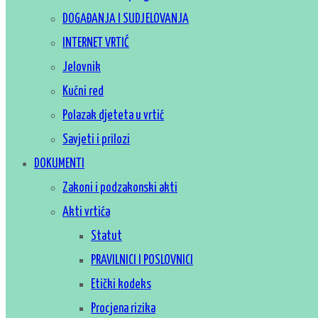
DOGAĐANJA I SUDJELOVANJA
INTERNET VRTIĆ
Jelovnik
Kućni red
Polazak djeteta u vrtić
Savjeti i prilozi
DOKUMENTI
Zakoni i podzakonski akti
Akti vrtića
Statut
PRAVILNICI I POSLOVNICI
Etički kodeks
Procjena rizika