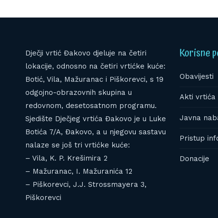
Korisne p
Dječji vrtić Đakovo djeluje na četiri
lokacije, odnosno na četiri vrtićke kuće:
Obavijesti
Botić, Vila, Mažuranac i Piškorevci, s 19
odgojno-obrazovnih skupina u
Akti vrtića 
redovnom, desetosatnom programu.
Javna nab
Sjedište Dječjeg vrtića Đakovo je u Luke
Botića 7/A, Đakovo, a u njegovu sastavu
Pristup in
nalaze se još tri vrtićke kuće:
– Vila, K. P. Krešimira 2
Donacije
– Mažuranac, I. Mažuranića 12
– Piškorevci, J.J. Strossmayera 3,
Piškorevci