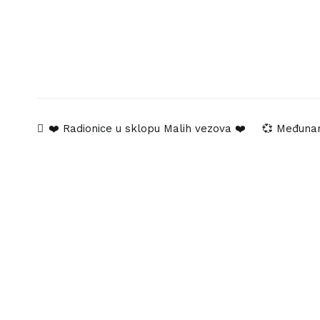
Navigacija
❤️ Radionice u sklopu Malih vezova ❤️
💞 Međunaro
objava