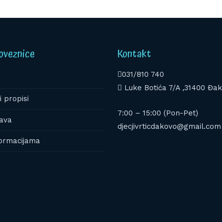
oveznice
Kontakt
031/810 740
Luke Botića 7/A ,31400 Đa
i propisi
7:00 – 15:00 (Pon-Pet)
ava
djecjivrticdakovo@gmail.com
formacijama