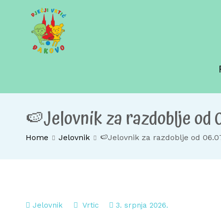
Skip
to
content
Dječji vrtić Đakovo
Za sretno djetinjstvo
🍉Jelovnik za razdoblje od 0
Home
Jelovnik
🍉Jelovnik za razdoblje od 06.0
Jelovnik
Vrtic
3. srpnja 2026.