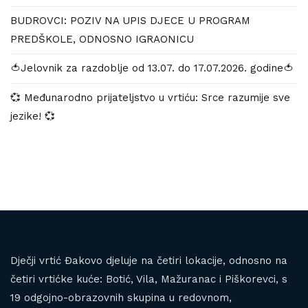
BUDROVCI: POZIV NA UPIS DJECE U PROGRAM
PREDŠKOLE, ODNOSNO IGRAONICU
🍅Jelovnik za razdoblje od 13.07. do 17.07.2026. godine🍅
💞 Međunarodno prijateljstvo u vrtiću: Srce razumije sve
jezike! 💞
Dječji vrtić Đakovo djeluje na četiri lokacije, odnosno na
četiri vrtićke kuće: Botić, Vila, Mažuranac i Piškorevci, s
19 odgojno-obrazovnih skupina u redovnom,