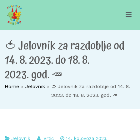
Skip
to
content
Dječji vrtić Đakovo
Za sretno djetinjstvo
🍅 Jelovnik za razdoblje od
14. 8. 2023. do 18. 8.
2023. god. 🥕
Home
Jelovnik
🍅 Jelovnik za razdoblje od 14. 8.
2023. do 18. 8. 2023. god. 🥕
Jelovnik
Vrtic
14. kolovoza 2023.