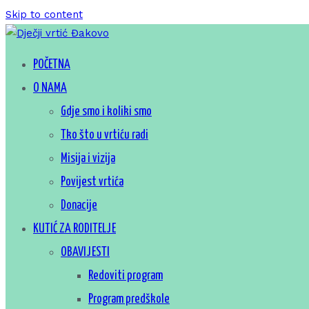
Skip to content
Za sretno djetinjstvo
POČETNA
Dječji vrtić Đakovo
O NAMA
Gdje smo i koliki smo
Tko što u vrtiću radi
Misija i vizija
Povijest vrtića
Donacije
KUTIĆ ZA RODITELJE
OBAVIJESTI
Redoviti program
Program predškole