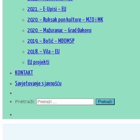
2021. – E-Upisi – EU
2020. – Ruksak pun kulture – MZO i MK
2020. – Mažuranac – Grad Đakovo
2019. – Botić – MDOMSP
2018. – Vila – EU
EU projekti
KONTAKT
Savjetovanje s javnošću
Pretraži: