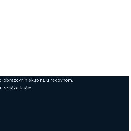
gojno-obrazovnih skupina u redovnom,
i vrtićke kuće: