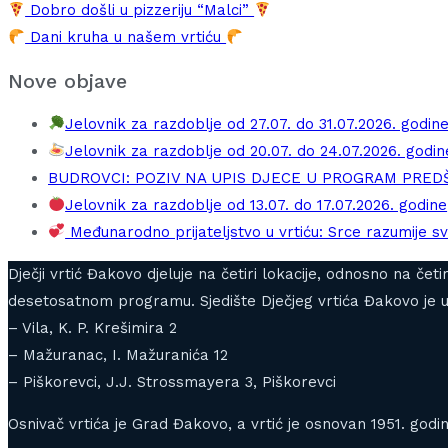
Dobro došli u pizzeriju “Malci”
Dani kruha u našem vrtiću
Nove objave
Jelovnik za razdoblje od 27.07. do 31.07.2026. godin
Jelovnik za razdoblje od 20.07. do 24.07.2026. godin
BUDROVCI: POZIV NA UPIS DJECE U PROGRAM PRE
Jelovnik za razdoblje od 13.07. do 17.07.2026. godine
Međunarodno prijateljstvo u vrtiću: Srce razumije sv
Dječji vrtić Đakovo djeluje na četiri lokacije, odnosno na če
desetosatnom programu. Sjedište Dječjeg vrtića Đakovo je u 
– Vila, K. P. Krešimira 2
– Mažuranac, I. Mažuranića 12
– Piškorevci, J.J. Strossmayera 3, Piškorevci
Osnivač vrtića je Grad Đakovo, a vrtić je osnovan 1951. godin