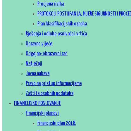
Procjena rizika
PROTOKOLI POSTUPANJA, MJERE SIGURNOSTI I PROCE
Plan klasifikacijskih oznaka
Rješenja i odluke osnivača i vrtića
Upravno vijeće
Odgojno-obrazovni rad
Natječaji
Javna nabava
Pravo na pristup informacijama
Zaštita osobnih podataka
FINANCIJSKO POSLOVANJE
Financijski planovi
Financijski plan 2018.