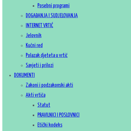
Posebni programi
DOGAĐANJA I SUDJELOVANJA
INTERNET VRTIĆ
Jelovnik
Kućni red
Polazak djeteta u vrtić
Savjeti i prilozi
DOKUMENTI
Zakoni i podzakonski akti
Akti vrtića
Statut
PRAVILNICI I POSLOVNICI
Etički kodeks