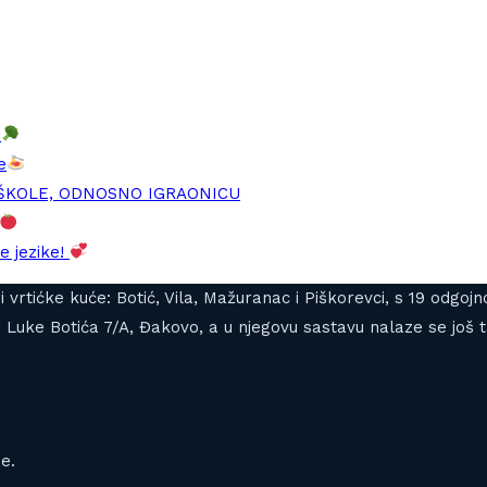
e
e
DŠKOLE, ODNOSNO IGRAONICU
e jezike!
tiri vrtićke kuće: Botić, Vila, Mažuranac i Piškorevci, s 19 od
Luke Botića 7/A, Đakovo, a u njegovu sastavu nalaze se još tr
e.