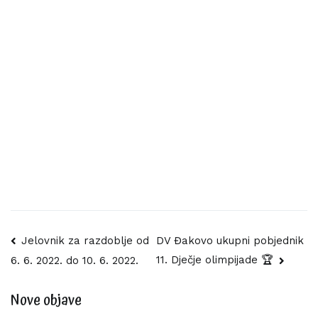
Navigacija
Jelovnik za razdoblje od
DV Đakovo ukupni pobjednik
11. Dječje olimpijade 🏆
6. 6. 2022. do 10. 6. 2022.
objava
Nove objave