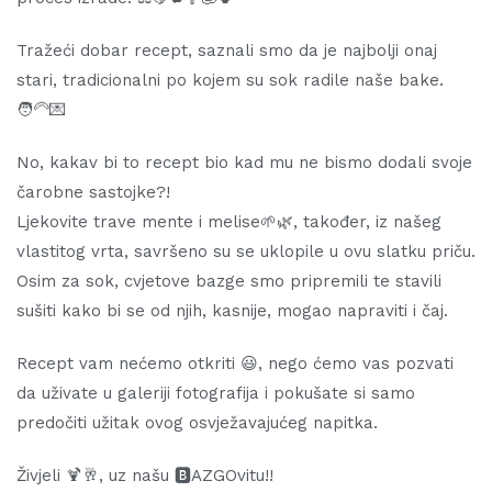
Tražeći dobar recept, saznali smo da je najbolji onaj
stari, tradicionalni po kojem su sok radile naše bake.
🧑‍🦳💌
No, kakav bi to recept bio kad mu ne bismo dodali svoje
čarobne sastojke?!
Ljekovite trave mente i melise🌱🌿, također, iz našeg
vlastitog vrta, savršeno su se uklopile u ovu slatku priču.
Osim za sok, cvjetove bazge smo pripremili te stavili
sušiti kako bi se od njih, kasnije, mogao napraviti i čaj.
Recept vam nećemo otkriti 😃, nego ćemo vas pozvati
da uživate u galeriji fotografija i pokušate si samo
predočiti užitak ovog osvježavajućeg napitka.
Živjeli 🍹🥂, uz našu 🅱️AZGOvitu!!