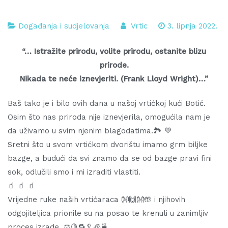
Događanja i sudjelovanja
Vrtic
3. lipnja 2022.
“… Istražite prirodu, volite prirodu, ostanite blizu
prirode.
Nikada te neće iznevjeriti. (Frank Lloyd Wright)…”
Baš tako je i bilo ovih dana u našoj vrtićkoj kući Botić.
Osim što nas priroda nije iznevjerila, omogućila nam je
da uživamo u svim njenim blagodatima.🏞️ 💚
Sretni što u svom vrtićkom dvorištu imamo grm biljke
bazge, a budući da svi znamo da se od bazge pravi fini
sok, odlučili smo i mi izraditi vlastiti.
🧃 🧃 🧃
Vrijedne ruke naših vrtićaraca 👐🙌👐🤲 i njihovih
odgojiteljica prionile su na posao te krenuli u zanimljiv
proces izrade. ⚖️🍋🔁🥄🧊🍵