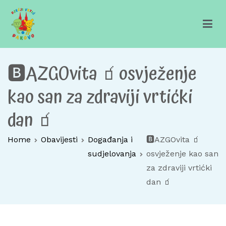
Skip
to
content
Dječji vrtić Đakovo
Za sretno djetinjstvo
🅱️AZGOvita 🧃osvježenje
kao san za zdraviji vrtićki
dan 🧃
Home
Obavijesti
Događanja i
🅱️AZGOvita 🧃
sudjelovanja
osvježenje kao san
za zdraviji vrtićki
dan 🧃